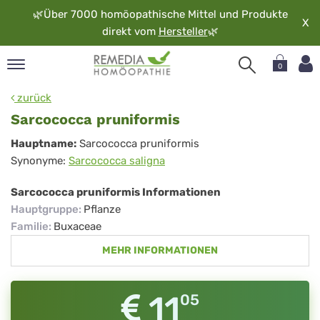
🌿
Über 7000 homöopathische Mittel und Produkte
X
direkt vom
Hersteller
🌿
0
pand
zurück
rache
Sarcococca pruniformis
pand
Sarcococca
Hauptname:
Sarcococca pruniformis
op
Synonyme:
Sarcococca saligna
pruniformis
pand
möopathie
Sarcococca pruniformis Informationen
Hauptgruppe
:
Pflanze
Familie
:
Buxaceae
pand
MEHR INFORMATIONEN
rvice
pand
er
11
05
media