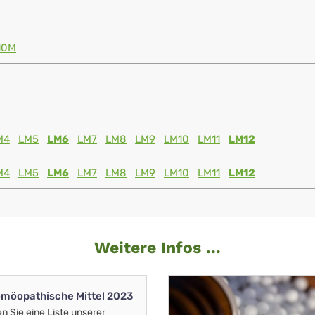
10M
M4
LM5
LM6
LM7
LM8
LM9
LM10
LM11
LM12
M4
LM5
LM6
LM7
LM8
LM9
LM10
LM11
LM12
Weitere Infos ...
möopathische Mittel 2023
en Sie eine Liste unserer