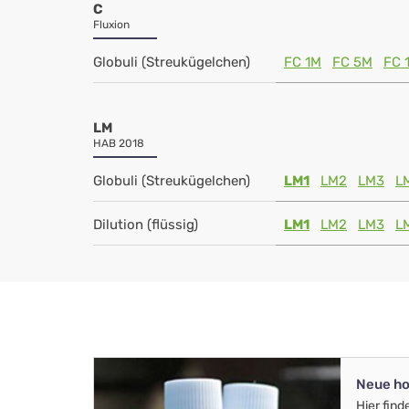
C
Fluxion
Globuli (Streukügelchen)
FC 1M
FC 5M
FC 
LM
HAB 2018
Globuli (Streukügelchen)
LM1
LM2
LM3
L
Dilution (flüssig)
LM1
LM2
LM3
L
Neue ho
Hier find