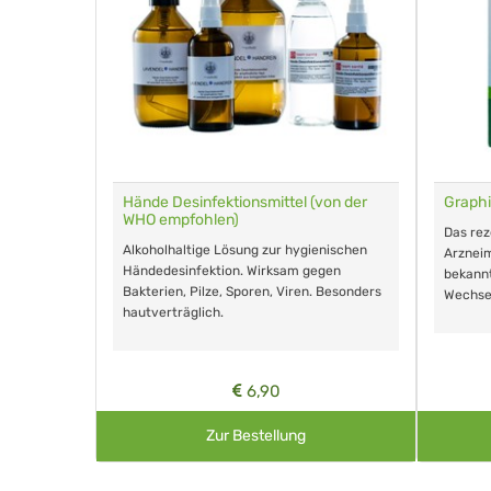
für Tiere
Hände Desinfektionsmittel (von der
Graphi
WHO empfohlen)
m Eingeben.
Das re
Alkoholhaltige Lösung zur hygienischen
Arzneim
Händedesinfektion. Wirksam gegen
nd ohne
bekann
Bakterien, Pilze, Sporen, Viren. Besonders
Wechse
hautverträglich.
6,90
Zur Bestellung