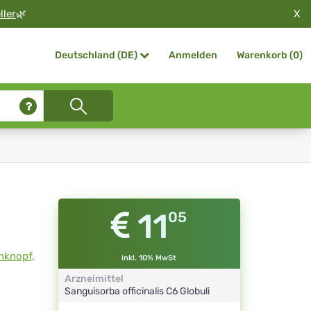
X
ller
🌿
Anmelden
Warenkorb (
0
)
Deutschland (DE)
11
05
nknopf,
inkl. 10% MwSt
Arzneimittel
Sanguisorba officinalis
C6
Globuli