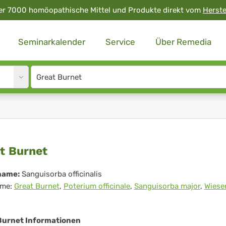
er 7000 homöopathische Mittel und Produkte direkt vom
Herste
Seminarkalender
Service
Über Remedia
Site
search
input
at
t Burnet
net
name:
Sanguisorba officinalis
me:
Great Burnet
,
Poterium officinale
,
Sanguisorba major
,
Wiese
Burnet Informationen