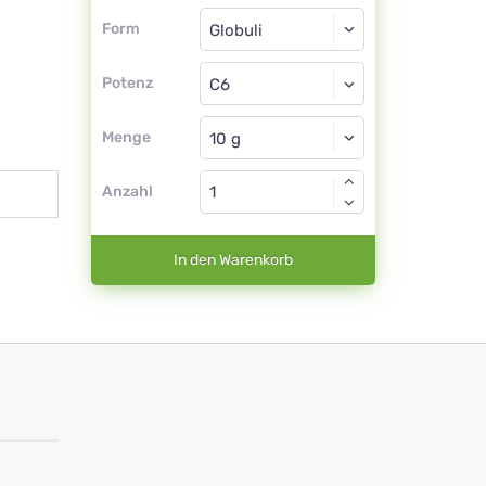
Form
Form
Globuli
Potenz
C6
Globuli
Menge
Anzahl
In den Warenkorb