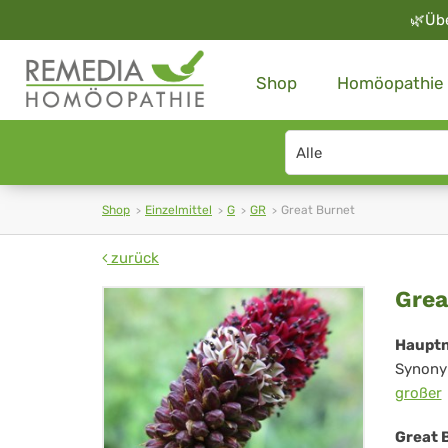
🌿
Üb
Shop
Homöopathie
Search
type
Shop
Einzelmittel
G
GR
Great Burnet
zurück
Gre
Grea
Bur
Haupt
Synony
großer
Great 