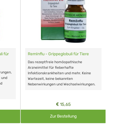
i für
RemInflu - Grippeglobuli für Tiere
Dr. Haus
sensitiv
Das rezeptfreie homöopathische
Schonende
Arzneimittel für fieberhafte
rungen,
Zähnen, au
Infektionskrankheiten und mehr. Keine
t und
Wartezeit, keine bekannten
nd
Nebenwirkungen und Wechselwirkungen.
15,65
Zur Bestellung