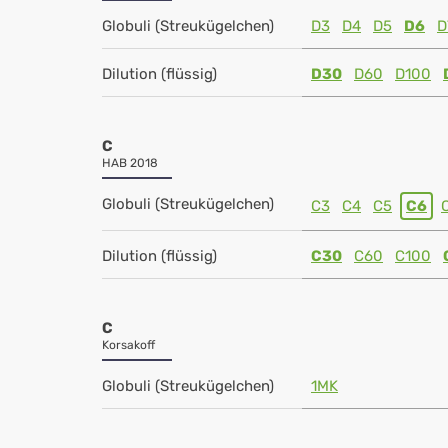
Globuli (Streukügelchen)
D3
D4
D5
D6
D
Dilution (flüssig)
D30
D60
D100
C
HAB 2018
Globuli (Streukügelchen)
C3
C4
C5
C6
Dilution (flüssig)
C30
C60
C100
C
Korsakoff
Globuli (Streukügelchen)
1MK