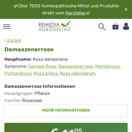
🌿
Über 7000 homöopathische Mittel und Produkte
X
direkt vom
Hersteller
🌿
0
pand
zurück
rache
Damaszenerrose
pand
Damaszenerrose
Hauptname:
Rosa damascena
op
Synonyme:
Damask Rose
,
Damaszenerrose
,
Monatsrose
,
pand
Portlandrose
,
Rosa bifera
,
Rosa calendarum
möopathie
Damaszenerrose Informationen
Hauptgruppe
:
Pflanze
pand
Familie
:
Rosaceae
rvice
MEHR INFORMATIONEN
pand
er
media
05