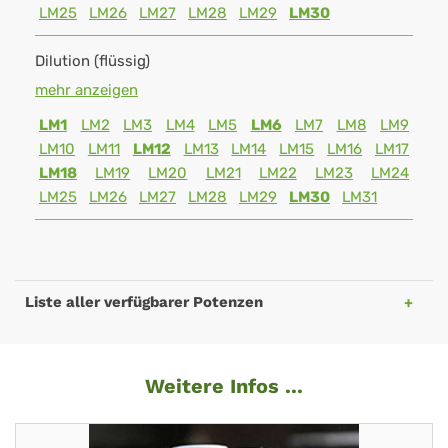
LM25
LM26
LM27
LM28
LM29
LM30
Dilution (flüssig)
mehr anzeigen
LM1
LM2
LM3
LM4
LM5
LM6
LM7
LM8
LM9
LM10
LM11
LM12
LM13
LM14
LM15
LM16
LM17
LM18
LM19
LM20
LM21
LM22
LM23
LM24
LM25
LM26
LM27
LM28
LM29
LM30
LM31
Liste aller verfügbarer Potenzen
Weitere Infos ...