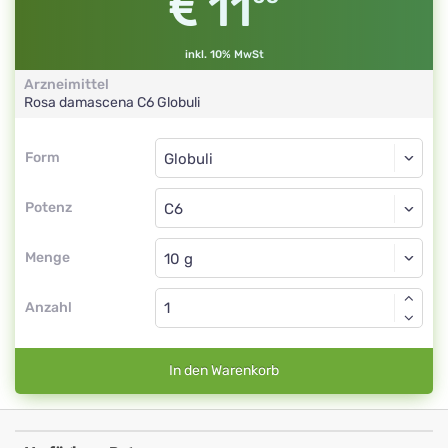
11
inkl. 10% MwSt
Arzneimittel
Rosa damascena
C6
Globuli
Form
Form
Globuli
Potenz
C6
Globuli
Menge
Anzahl
In den Warenkorb