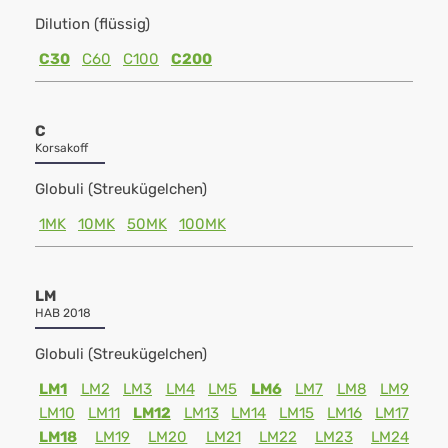
Dilution (flüssig)
C30
C60
C100
C200
C
Korsakoff
Globuli (Streukügelchen)
1MK
10MK
50MK
100MK
LM
HAB 2018
Globuli (Streukügelchen)
LM1
LM2
LM3
LM4
LM5
LM6
LM7
LM8
LM9
LM10
LM11
LM12
LM13
LM14
LM15
LM16
LM17
LM18
LM19
LM20
LM21
LM22
LM23
LM24