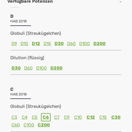
Verfügbare Potenzen
D
HAB 2018
Globuli (Streukügelchen)
D9
D10
D12
D15
D30
D60
D100
D200
Dilution (flüssig)
D30
D60
D100
D200
C
HAB 2018
Globuli (Streukügelchen)
C3
C4
C5
C6
C7
C9
C10
C12
C15
C30
C60
C100
C200