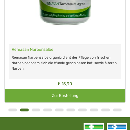
RemastinVet - Globuli für Tiere
 der Pflege von frischen
Das rezeptfreie homöopathische Arzneimi
chlossen hat, sowie älteren
Wartezeit, keine bekannten Nebenwirku
Wechselwirkungen.
90
15,65
llung
Zur Bestellung