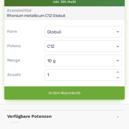
inkl. 10% MwSt
Arzneimittel
Rhenium metallicum
C12
Globuli
Form
Form
Globuli
Potenz
C12
Globuli
Menge
Anzahl
In den Warenkorb
Verfügbare Potenzen