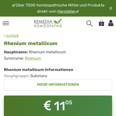
🌿
Über 7000 homöopathische Mittel und Produkte
X
direkt vom
Hersteller
🌿
0
pand
zurück
rache
Rhenium metallicum
pand
Rhenium
Hauptname:
Rhenium metallicum
op
Synonyme:
Rhenium
metallicum
pand
möopathie
Rhenium metallicum Informationen
Hauptgruppe
:
Substanz
MEHR INFORMATIONEN
pand
rvice
pand
11
05
er
media