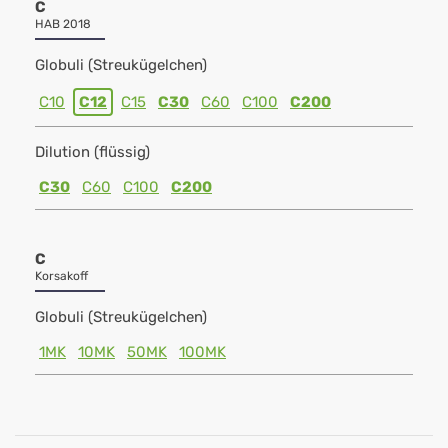
C
HAB 2018
Globuli (Streukügelchen)
C10
C12
C15
C30
C60
C100
C200
Dilution (flüssig)
C30
C60
C100
C200
C
Korsakoff
Globuli (Streukügelchen)
1MK
10MK
50MK
100MK