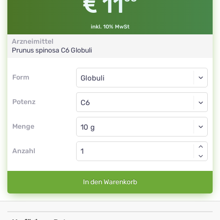
11
inkl. 10% MwSt
Arzneimittel
Prunus spinosa
C6
Globuli
Form
Form
Globuli
Potenz
C6
Globuli
Menge
Anzahl
In den Warenkorb