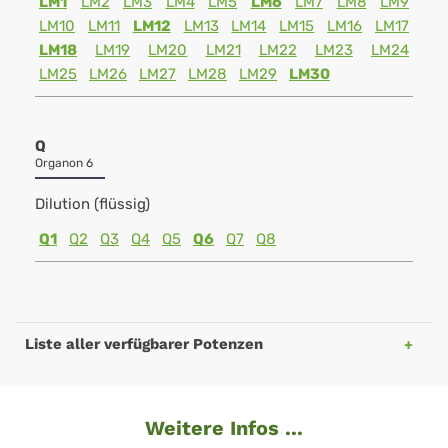
LM1
LM2
LM3
LM4
LM5
LM6
LM7
LM8
LM9
LM10
LM11
LM12
LM13
LM14
LM15
LM16
LM17
LM18
LM19
LM20
LM21
LM22
LM23
LM24
LM25
LM26
LM27
LM28
LM29
LM30
Q
Organon 6
Dilution (flüssig)
Q1
Q2
Q3
Q4
Q5
Q6
Q7
Q8
Liste aller verfügbarer Potenzen
Weitere Infos ...