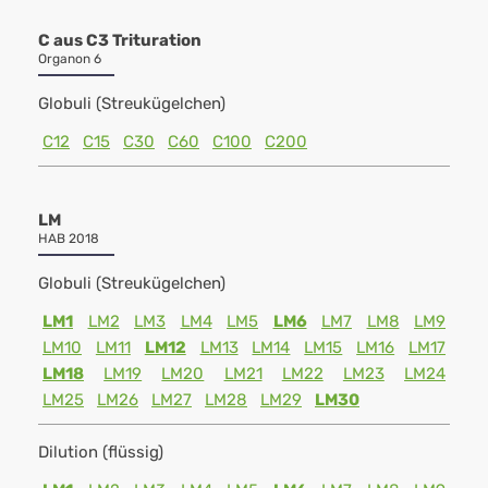
C aus C3 Trituration
Organon 6
Globuli (Streukügelchen)
C12
C15
C30
C60
C100
C200
LM
HAB 2018
Globuli (Streukügelchen)
LM1
LM2
LM3
LM4
LM5
LM6
LM7
LM8
LM9
LM10
LM11
LM12
LM13
LM14
LM15
LM16
LM17
LM18
LM19
LM20
LM21
LM22
LM23
LM24
LM25
LM26
LM27
LM28
LM29
LM30
Dilution (flüssig)