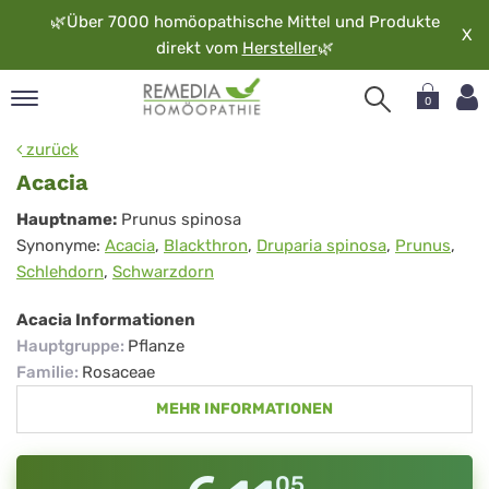
🌿
Über 7000 homöopathische Mittel und Produkte
X
direkt vom
Hersteller
🌿
0
pand
zurück
rache
Acacia
pand
Acacia
Hauptname:
Prunus spinosa
op
Synonyme:
Acacia
,
Blackthron
,
Druparia spinosa
,
Prunus
,
pand
Schlehdorn
,
Schwarzdorn
möopathie
Acacia Informationen
Hauptgruppe
:
Pflanze
pand
Familie
:
Rosaceae
rvice
MEHR INFORMATIONEN
pand
er
media
05