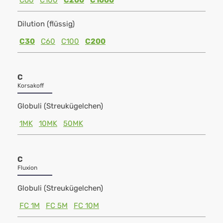
C60
C100
C200
C1000
Dilution (flüssig)
C30
C60
C100
C200
C
Korsakoff
Globuli (Streukügelchen)
1MK
10MK
50MK
C
Fluxion
Globuli (Streukügelchen)
FC 1M
FC 5M
FC 10M