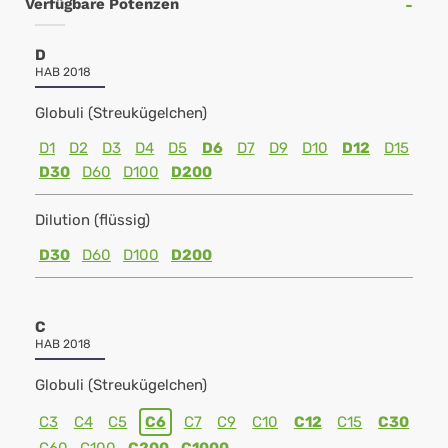
Verfügbare Potenzen
D
HAB 2018
Globuli (Streukügelchen)
D1
D2
D3
D4
D5
D6
D7
D9
D10
D12
D15
D30
D60
D100
D200
Dilution (flüssig)
D30
D60
D100
D200
C
HAB 2018
Globuli (Streukügelchen)
C3
C4
C5
C6
C7
C9
C10
C12
C15
C30