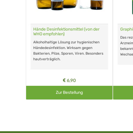
für Tiere
Hände Desinfektionsmittel (von der
Graphi
WHO empfohlen)
m Eingeben.
Das re
Alkoholhaltige Lösung zur hygienischen
Arzneim
Händedesinfektion. Wirksam gegen
nd ohne
bekann
Bakterien, Pilze, Sporen, Viren. Besonders
Wechse
hautverträglich.
6,90
Zur Bestellung