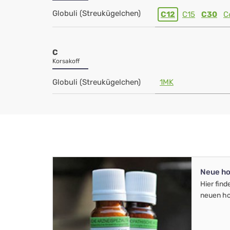
Globuli (Streukügelchen)
C12
C15
C30
C
C
Korsakoff
Globuli (Streukügelchen)
1MK
Neue ho
Hier find
neuen ho