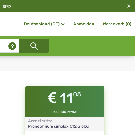
X
ller
🌿
Anmelden
Warenkorb (
0
)
Deutschland (DE)
11
05
inkl. 10% MwSt
Arzneimittel
Pronephrium simplex
C12
Globuli