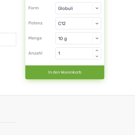
Form
Form
Globuli
Potenz
C12
Globuli
Menge
Anzahl
In den Warenkorb