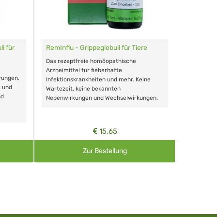
i für
RemInflu - Grippeglobuli für Tiere
Dr. Haus
sensitiv
Das rezeptfreie homöopathische
Schonende
Arzneimittel für fieberhafte
rungen,
Zähnen, au
Infektionskrankheiten und mehr. Keine
t und
Wartezeit, keine bekannten
nd
Nebenwirkungen und Wechselwirkungen.
15,65
Zur Bestellung