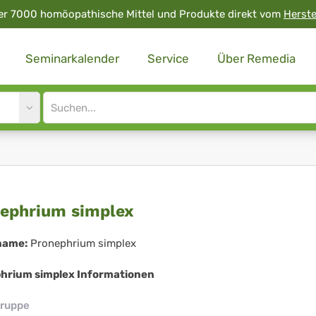
er 7000 homöopathische Mittel und Produkte direkt vom
Herste
Seminarkalender
Service
Über Remedia
Site
search
input
onephrium
ephrium simplex
plex
name:
Pronephrium simplex
hrium simplex Informationen
ruppe