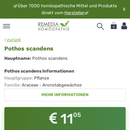
🌿
Über 7000 homöopathische Mittel und Produkte
X
direkt vom
Hersteller
🌿
0
pand
zurück
rache
Pothos scandens
pand
Pothos
Hauptname:
Pothos scandens
op
scandens
pand
Pothos scandens Informationen
möopathie
Hauptgruppe
:
Pflanze
Familie
:
Araceae - Aronstabgewächse
MEHR INFORMATIONEN
pand
rvice
pand
11
05
er
media