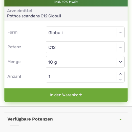
inkl. 10% MwSt
Arzneimittel
Pothos scandens
C12
Globuli
Form
Form
Globuli
Potenz
C12
Globuli
Menge
Anzahl
In den Warenkorb
Verfügbare Potenzen