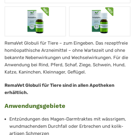
Podophyllum
RemaVet Globuli für Tiere – zum Eingeben. Das rezeptfreie
homöopathische Arzneimittel – ohne Wartezeit und ohne
RemaVet
bekannte Nebenwirkungen und Wechselwirkungen. Für die
Globuli
Anwendung bei Rind, Pferd, Schaf, Ziege, Schwein, Hund,
für
Katze, Kaninchen, Kleinnager, Geflügel.
Tiere
RemaVet Globuli für Tiere sind in allen Apotheken
-
erhältlich.
No.
Anwendungsgebiete
44
Entzündungen des Magen-Darmtraktes mit wässrigem,
wundmachendem Durchfall oder Erbrechen und kolik-
artigen Schmerzen