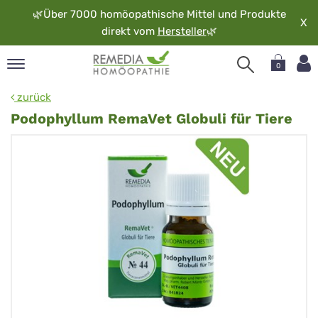
🌿
Über 7000 homöopathische Mittel und Produkte
X
direkt vom
Hersteller
🌿
0
pand
zurück
rache
Podophyllum RemaVet Globuli für Tiere
pand
op
pand
möopathie
pand
rvice
pand
er
media