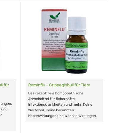
i für
RemInflu - Grippeglobuli für Tiere
Dr. Haus
sensitiv
Das rezeptfreie homöopathische
Schonende
Arzneimittel für fieberhafte
rungen,
Zähnen, au
Infektionskrankheiten und mehr. Keine
t und
Wartezeit, keine bekannten
nd
Nebenwirkungen und Wechselwirkungen.