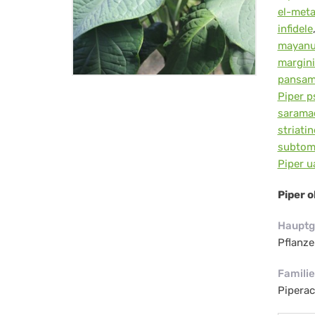
el-met
infidele
mayan
margini
pansam
Piper p
sarama
striati
subto
Piper 
Piper 
Hauptg
Pflanze
Familie
Piperac