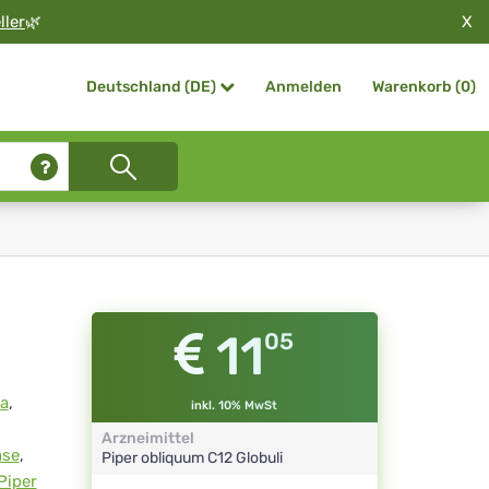
X
ller
🌿
Anmelden
Warenkorb (
0
)
Deutschland (DE)
11
05
ca
,
inkl. 10% MwSt
Arzneimittel
nse
,
Piper obliquum
C12
Globuli
Piper