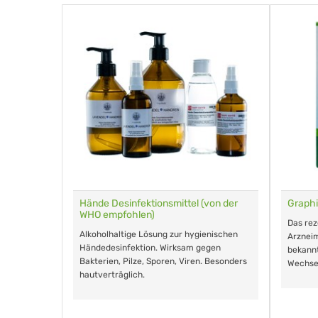
für Tiere
Hände Desinfektionsmittel (von der
Graphi
WHO empfohlen)
m Eingeben.
Das re
Alkoholhaltige Lösung zur hygienischen
Arzneim
Händedesinfektion. Wirksam gegen
nd ohne
bekann
Bakterien, Pilze, Sporen, Viren. Besonders
Wechse
hautverträglich.