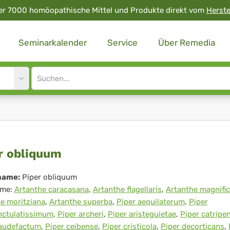
er 7000 homöopathische Mittel und Produkte direkt vom
Herste
Seminarkalender
Service
Über Remedia
Site
search
input
er
r obliquum
liquum
name:
Piper obliquum
me:
Artanthe caracasana
,
Artanthe flagellaris
,
Artanthe magnifi
e moritziana
,
Artanthe superba
,
Piper aequilaterum
,
Piper
nctulatissimum
,
Piper archeri
,
Piper aristeguietae
,
Piper catripe
caudefactum
,
Piper ceibense
,
Piper cristicola
,
Piper decorticans
,