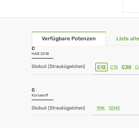
Verfügbare Potenzen
Liste al
C
HAB 2018
Globuli (Streukügelchen)
C12
C15
C30
C
C
Korsakoff
Globuli (Streukügelchen)
1MK
10MK