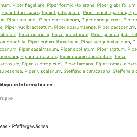
anum
,
Piper flagellare
,
Piper formici-tolerans
,
Piper glabrifolium
,
Piper laterifissum
,
Piper ligatispicum
,
Piper mandinganum
,
Pip
um
,
Piper molanoi
,
Piper moritzianum
,
Piper nanegalense
,
Piper 
s
,
Piper nudibracteatum
,
Piper oparumaense
,
Piper pacacanum
alanum
,
Piper pennellii
,
Piper praeclarum
,
Piper pseudoglabrifo
seudonobile
,
Piper puberulibracteum
,
Piper sanguineispicum
,
Pi
ccanum
,
Piper sasaimanum
,
Piper spoliatum
,
Piper statum
,
Pipe
nervosum
,
Piper subfuscum
,
Piper submelanostictum
,
Piper
mentosum
,
Piper subtropicum
,
Piper tardans
,
Piper tomas-albert
uaupesense
,
Piper viscaianum
,
Steffensia caracasana
,
Steffensia 
obliquum Informationen
ruppe
eae - Pfeffergewächse