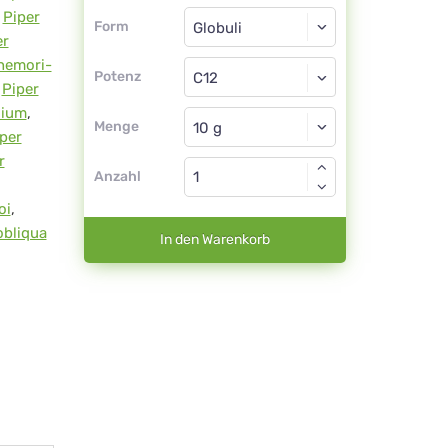
Form
,
Piper
Form
er
Globuli
nemori-
Potenz
C12
,
Piper
lium
,
Globuli
Menge
per
r
Anzahl
oi
,
obliqua
In den Warenkorb