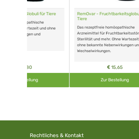
r Tiere
RemOvar - Fruchtbarkeitsglobuli für
RemInf
Tiere
e
Das re
Das rezeptfreie homöopathische
und ohne
Arzneim
Arzneimittel für Fruchtbarkeitsstörungen,
Infekti
Sterilität und mehr. Ohne Wartezeit und
Warteze
ohne bekannte Nebenwirkungen und
Nebenw
Wechselwirkungen.
15,65
Zur Bestellung
Rechtliches & Kontakt