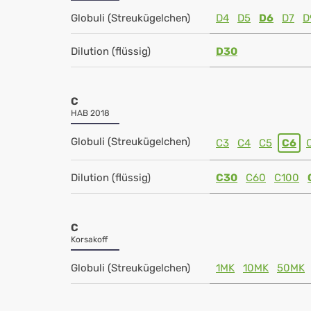
Globuli (Streukügelchen)
D4
D5
D6
D7
D
Dilution (flüssig)
D30
C
HAB 2018
Globuli (Streukügelchen)
C3
C4
C5
C6
Dilution (flüssig)
C30
C60
C100
C
Korsakoff
Globuli (Streukügelchen)
1MK
10MK
50MK