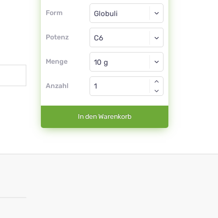
Form
Form
Globuli
Potenz
C6
Globuli
Menge
Anzahl
In den Warenkorb