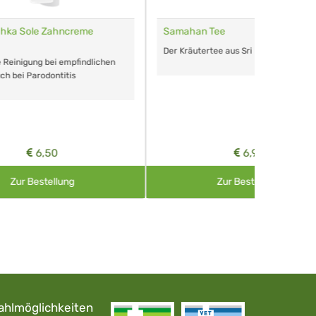
Samahan Tee
Remasan 
Der Kräutertee aus Sri Lanka
Das perfe
ichen
Arzneimitt
aller Art.
6,90
Zur Bestellung
ahlmöglichkeiten