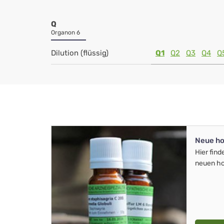
Q
Organon 6
Dilution (flüssig)
Q1
Q2
Q3
Q4
Q
Neue ho
Hier find
neuen ho