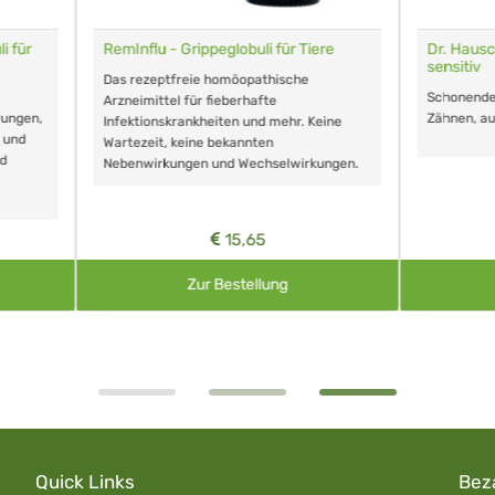
lu - Grippeglobuli für Tiere
Dr. Hauschka Sole Zahncreme
sensitiv
zeptfreie homöopathische
Schonende Reinigung bei empfindl
ittel für fieberhafte
Zähnen, auch bei Parodontitis
onskrankheiten und mehr. Keine
it, keine bekannten
irkungen und Wechselwirkungen.
15,65
6,50
Zur Bestellung
Zur Bestellung
Quick Links
Bez