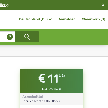
X
ller
🌿
Anmelden
Warenkorb (
0
)
Deutschland (DE)
11
05
inkl. 10% MwSt
Arzneimittel
Pinus silvestris
C6
Globuli