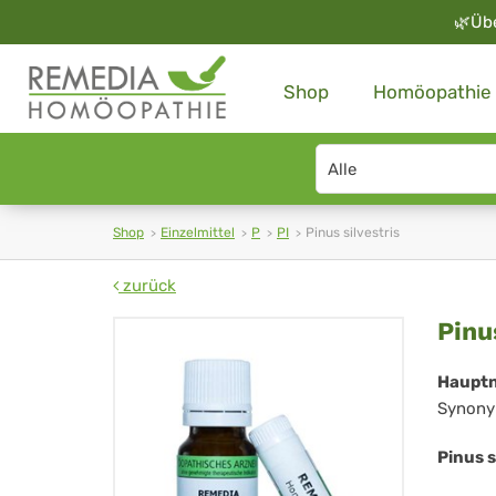
🌿
Üb
Shop
Homöopathie
Search
type
Shop
Einzelmittel
P
PI
Pinus silvestris
zurück
Pin
Pinu
sil
Haupt
Synony
Pinus s