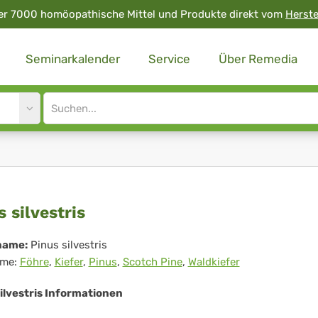
er 7000 homöopathische Mittel und Produkte direkt vom
Herste
Seminarkalender
Service
Über Remedia
Site
search
input
us
s silvestris
vestris
name:
Pinus silvestris
me:
Föhre
,
Kiefer
,
Pinus
,
Scotch Pine
,
Waldkiefer
ilvestris Informationen