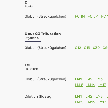
C
Fluxion
Globuli (Streukügelchen)
FC 1M
FC 5M
FC 
C aus C3 Trituration
Organon 6
Globuli (Streukügelchen)
C12
C15
C30
C6
LM
HAB 2018
Globuli (Streukügelchen)
LM1
LM2
LM3
LM15
LM16
LM17
Dilution (flüssig)
LM1
LM2
LM3
LM15
LM16
LM17