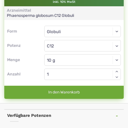
inkl. 10% MwSt
Arzneimittel
Phaenosperma globosum
C12
Globuli
Form
Form
Globuli
Potenz
C12
Globuli
Menge
Anzahl
In den Warenkorb
Verfügbare Potenzen