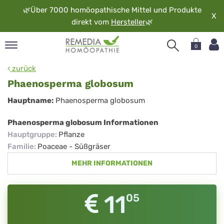
🌿
Über 7000 homöopathische Mittel und Produkte
X
direkt vom
Hersteller
🌿
0
pand
zurück
rache
Phaenosperma globosum
pand
Phaenosperma
Hauptname:
Phaenosperma globosum
op
globosum
pand
Phaenosperma globosum Informationen
möopathie
Hauptgruppe
:
Pflanze
Familie
:
Poaceae - Süßgräser
MEHR INFORMATIONEN
pand
rvice
pand
11
05
er
media