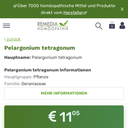
🌿
Über 7000 homöopathische Mittel und Produkte
X
direkt vom
Hersteller
🌿
0
pand
zurück
rache
Pelargonium tetragonum
pand
Pelargonium
Hauptname:
Pelargonium tetragonum
op
tetragonum
pand
Pelargonium tetragonum Informationen
möopathie
Hauptgruppe
:
Pflanze
Familie
:
Geraniaceae
MEHR INFORMATIONEN
pand
rvice
pand
11
05
er
media