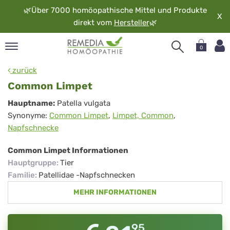
🌿
Über 7000 homöopathische Mittel und Produkte
X
direkt vom
Hersteller
🌿
0
pand
zurück
rache
Common Limpet
pand
Common
Hauptname:
Patella vulgata
op
Synonyme:
Common Limpet
,
Limpet, Common
,
Limpet
pand
Napfschnecke
möopathie
Common Limpet Informationen
Hauptgruppe
:
Tier
pand
Familie
:
Patellidae -Napfschnecken
rvice
MEHR INFORMATIONEN
pand
er
media
95