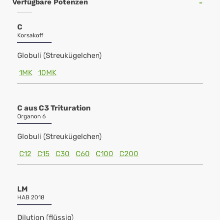
Verfügbare Potenzen
C
Korsakoff
Globuli (Streukügelchen)
1MK
10MK
C aus C3 Trituration
Organon 6
Globuli (Streukügelchen)
C12
C15
C30
C60
C100
C200
LM
HAB 2018
Dilution (flüssig)