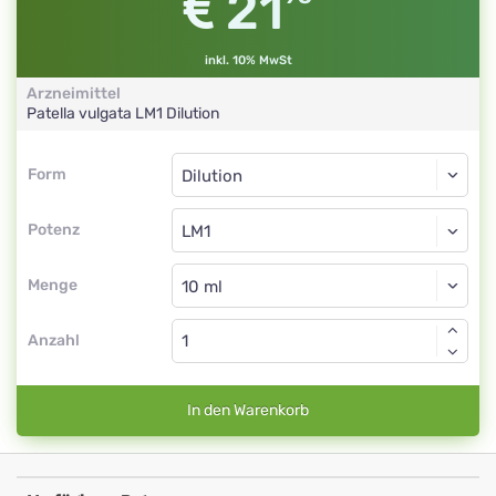
21
inkl. 10% MwSt
Arzneimittel
Patella vulgata
LM1
Dilution
Form
Form
Dilution
Potenz
LM1
Dilution
Menge
Anzahl
In den Warenkorb