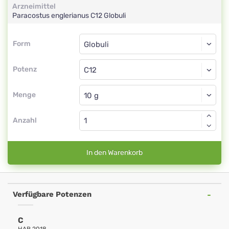
Arzneimittel
Paracostus englerianus
C12
Globuli
Form
Form
Globuli
Potenz
C12
Globuli
Menge
Anzahl
In den Warenkorb
Verfügbare Potenzen
C