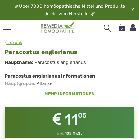
🌿
Über 7000 homöopathische Mittel und Produkte
X
direkt vom
Hersteller
🌿
0
pand
zurück
rache
Paracostus englerianus
pand
Paracostus
Hauptname:
Paracostus englerianus
op
englerianus
pand
Paracostus englerianus Informationen
möopathie
Hauptgruppe
:
Pflanze
MEHR INFORMATIONEN
pand
rvice
11
05
pand
er
media
inkl. 10% MwSt