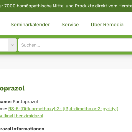
er 7000 homöopathische Mittel und Produkte direkt vom
Herste
Seminarkalender
Service
Über Remedia
Site
search
input
toprazol
oprazol
name:
Pantoprazol
me:
RS-5-(Difluormethoxy)-2- [(3,4-dimethoxy-2-pyridyl)
ulfinyl] benzimidazol
razol Informationen