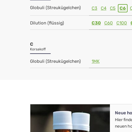
Globuli (Streukügelchen)
C3
C4
C5
C6
Dilution (flüssig)
C30
C60
C100
C
Korsakoff
Globuli (Streukügelchen)
1MK
Neue ho
Hier find
neuen ho