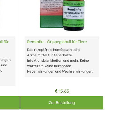
i für
RemInflu - Grippeglobuli für Tiere
Dr. Haus
sensitiv
Das rezeptfreie homöopathische
Schonende
Arzneimittel für fieberhafte
rungen,
Zähnen, au
Infektionskrankheiten und mehr. Keine
t und
Wartezeit, keine bekannten
nd
Nebenwirkungen und Wechselwirkungen.
15,65
Zur Bestellung