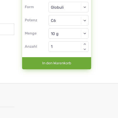
Form
Form
Globuli
Potenz
C6
Globuli
Menge
Anzahl
In den Warenkorb