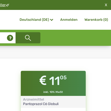
X
ller
🌿
Anmelden
Warenkorb (
0
)
Deutschland (DE)
11
05
inkl. 10% MwSt
Arzneimittel
Pantoprazol
C6
Globuli