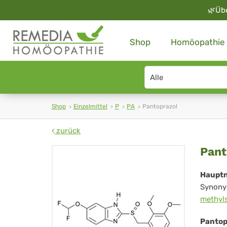
🌿
Üb
Shop
Homöopathie
Search
type
Shop
Einzelmittel
P
PA
Pantoprazol
zurück
Pan
Pant
Haupt
Synony
methyls
Pantop