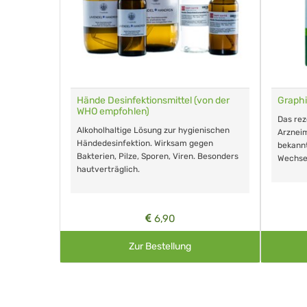
für Tiere
Hände Desinfektionsmittel (von der
Graphi
WHO empfohlen)
m Eingeben.
Das re
Alkoholhaltige Lösung zur hygienischen
Arzneim
Händedesinfektion. Wirksam gegen
nd ohne
bekann
Bakterien, Pilze, Sporen, Viren. Besonders
Wechse
hautverträglich.
6,90
Zur Bestellung