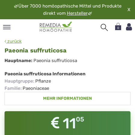
🌿
Über 7000 homöopathische Mittel und Produkte
X
direkt vom
Hersteller
🌿
0
pand
zurück
rache
Paeonia suffruticosa
pand
Paeonia
Hauptname:
Paeonia suffruticosa
op
suffruticosa
pand
Paeonia suffruticosa Informationen
möopathie
Hauptgruppe
:
Pflanze
Familie
:
Paeoniaceae
MEHR INFORMATIONEN
pand
rvice
pand
11
05
er
media