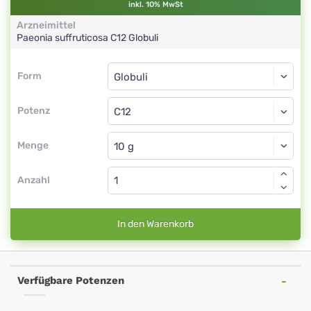
inkl. 10% MwSt
Arzneimittel
Paeonia suffruticosa
C12
Globuli
Form
Form
Globuli
Potenz
C12
Globuli
Menge
Anzahl
In den Warenkorb
Verfügbare Potenzen