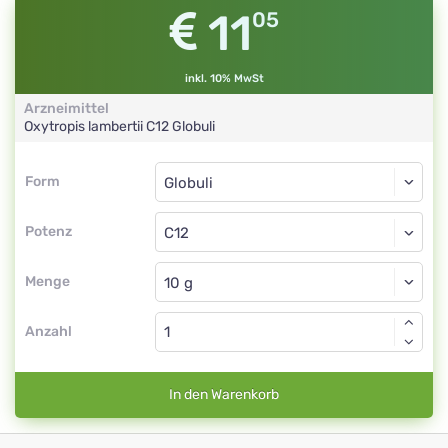
11
05
inkl. 10% MwSt
Arzneimittel
Oxytropis lambertii
C12
Globuli
Form
Form
Globuli
Potenz
C12
Globuli
Menge
Anzahl
In den Warenkorb