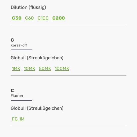
Dilution (flüssig)
C30
C60
C100
C200
C
Korsakoff
Globuli (Streukügelchen)
1MK
10MK
50MK
100MK
C
Fluxion
Globuli (Streukügelchen)
FC 1M