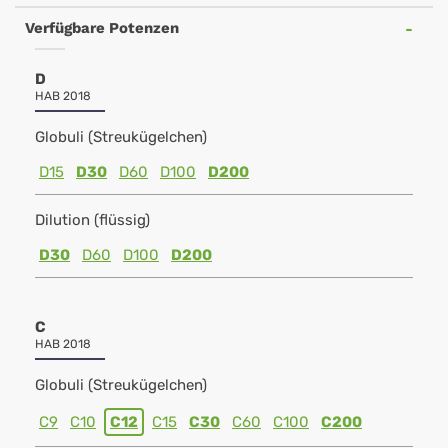
Verfügbare Potenzen
D
HAB 2018
Globuli (Streukügelchen)
D15
D30
D60
D100
D200
Dilution (flüssig)
D30
D60
D100
D200
C
HAB 2018
Globuli (Streukügelchen)
C9
C10
C12
C15
C30
C60
C100
C200