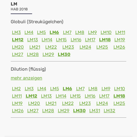
LM
HAB 2018
Globuli (Streukügelchen)
LM3
LM4
LM5
LM6
LM7
LM8
LM9
LM10
LM11
LM12
LM13
LM14
LM15
LM16
LM17
LM18
LM19
LM20
LM21
LM22
LM23
LM24
LM25
LM26
LM27
LM28
LM29
LM30
Dilution (flüssig)
mehr anzeigen
LM2
LM3
LM4
LM5
LM6
LM7
LM8
LM9
LM10
LM11
LM12
LM13
LM14
LM15
LM16
LM17
LM18
LM19
LM20
LM21
LM22
LM23
LM24
LM25
LM26
LM27
LM28
LM29
LM30
LM31
LM32