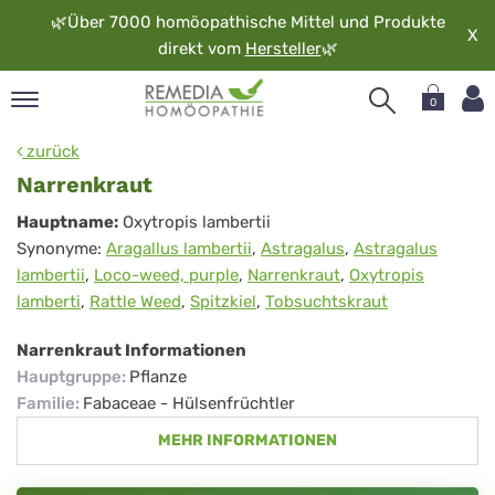
🌿
Über 7000 homöopathische Mittel und Produkte
X
direkt vom
Hersteller
🌿
0
pand
zurück
rache
Narrenkraut
pand
Narrenkraut
Hauptname:
Oxytropis lambertii
op
Synonyme:
Aragallus lambertii
,
Astragalus
,
Astragalus
pand
lambertii
,
Loco-weed, purple
,
Narrenkraut
,
Oxytropis
möopathie
lamberti
,
Rattle Weed
,
Spitzkiel
,
Tobsuchtskraut
Narrenkraut Informationen
pand
Hauptgruppe
:
Pflanze
rvice
Familie
:
Fabaceae - Hülsenfrüchtler
pand
MEHR INFORMATIONEN
er
media