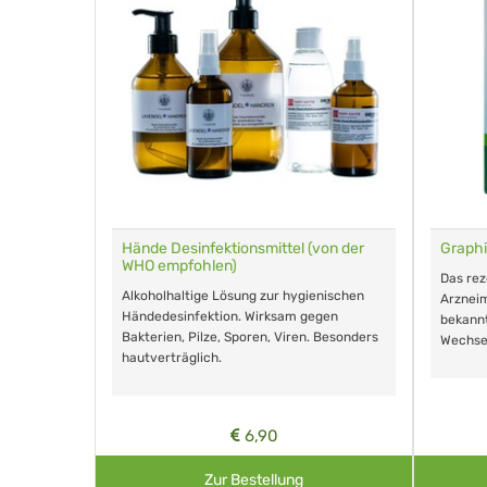
für Tiere
Hände Desinfektionsmittel (von der
Graphi
WHO empfohlen)
m Eingeben.
Das re
Alkoholhaltige Lösung zur hygienischen
Arzneim
Händedesinfektion. Wirksam gegen
nd ohne
bekann
Bakterien, Pilze, Sporen, Viren. Besonders
Wechse
hautverträglich.
6,90
Zur Bestellung