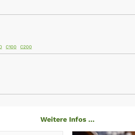
0
C100
C200
Weitere Infos ...