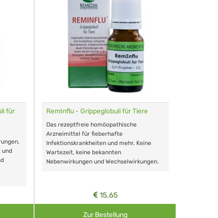
i für
RemInflu - Grippeglobuli für Tiere
Dr. Haus
sensitiv
Das rezeptfreie homöopathische
Schonende
Arzneimittel für fieberhafte
rungen,
Zähnen, au
Infektionskrankheiten und mehr. Keine
t und
Wartezeit, keine bekannten
nd
Nebenwirkungen und Wechselwirkungen.
15,65
Zur Bestellung