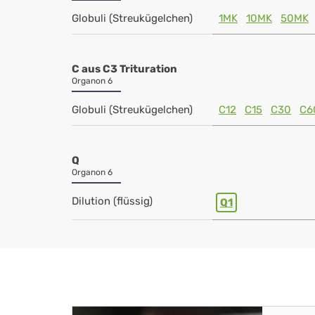
Globuli (Streukügelchen)
1MK
10MK
50MK
C aus C3 Trituration
Organon 6
Globuli (Streukügelchen)
C12
C15
C30
C6
Q
Organon 6
Dilution (flüssig)
Q1