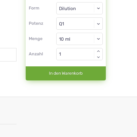
Form
Form
Dilution
Potenz
Q1
Dilution
Menge
Anzahl
In den Warenkorb