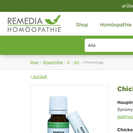
🌿
Üb
Shop
Homöopathie
Search
type
Shop
Einzelmittel
C
CH
Chickenegg
zurück
Ch
Chic
Haupt
Synony
gallina
Chicke