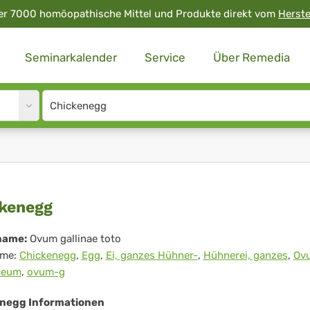
er 7000 homöopathische Mittel und Produkte direkt vom
Herste
Seminarkalender
Service
Über Remedia
Site
search
input
ickenegg
kenegg
name:
Ovum gallinae toto
me:
Chickenegg
,
Egg
,
Ei, ganzes Hühner-
,
Hühnerei, ganzes
,
Ov
ceum
,
ovum-g
negg Informationen