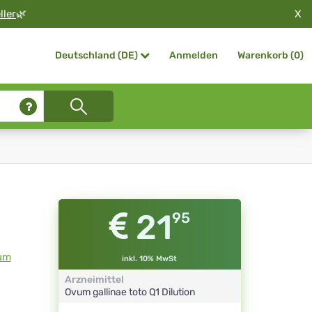
X
ller
🌿
Anmelden
Warenkorb (
0
)
Deutschland (DE)
21
95
um
inkl. 10% MwSt
Arzneimittel
Ovum gallinae toto
Q1
Dilution