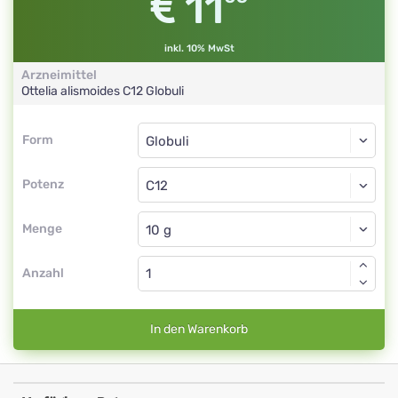
11
inkl. 10% MwSt
Arzneimittel
Ottelia alismoides
C12
Globuli
Form
Form
Globuli
Potenz
C12
Globuli
Menge
Anzahl
In den Warenkorb