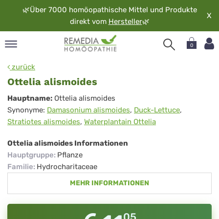
🌿
Über 7000 homöopathische Mittel und Produkte
X
direkt vom
Hersteller
🌿
0
pand
zurück
rache
Ottelia alismoides
pand
Ottelia
Hauptname:
Ottelia alismoides
op
Synonyme:
Damasonium alismoides
,
Duck-Lettuce
,
alismoides
pand
Stratiotes alismoides
,
Waterplantain Ottelia
möopathie
Ottelia alismoides Informationen
Hauptgruppe
:
Pflanze
pand
Familie
:
Hydrocharitaceae
rvice
MEHR INFORMATIONEN
pand
er
media
05