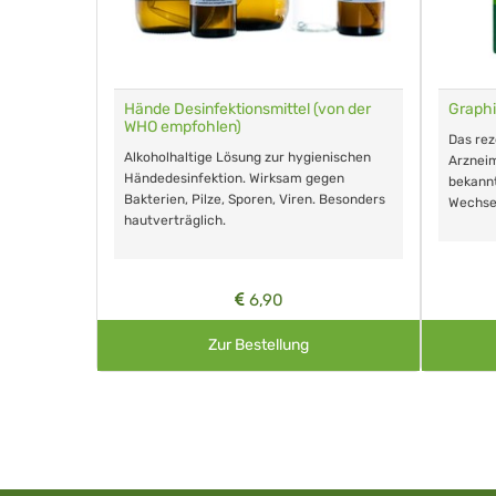
für Tiere
Hände Desinfektionsmittel (von der
Graphi
WHO empfohlen)
m Eingeben.
Das re
Alkoholhaltige Lösung zur hygienischen
Arzneim
Händedesinfektion. Wirksam gegen
nd ohne
bekann
Bakterien, Pilze, Sporen, Viren. Besonders
Wechse
hautverträglich.
6,90
Zur Bestellung