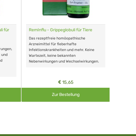
i für
RemInflu - Grippeglobuli für Tiere
Dr. Haus
sensitiv
Das rezeptfreie homöopathische
Schonende
Arzneimittel für fieberhafte
rungen,
Zähnen, au
Infektionskrankheiten und mehr. Keine
t und
Wartezeit, keine bekannten
nd
Nebenwirkungen und Wechselwirkungen.
15,65
Zur Bestellung