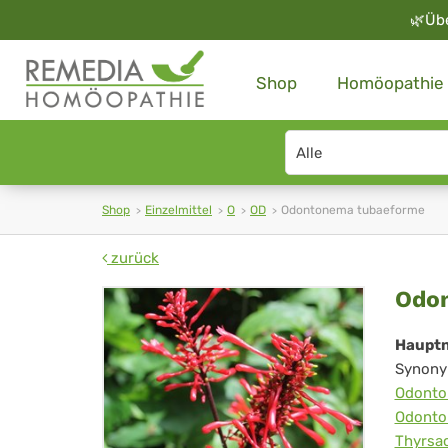
🌿
Üb
Shop
Homöopathie
Search
type
Shop
Einzelmittel
O
OD
Odontonema tubaeforme
zurück
Od
Odo
tu
Haupt
Synony
Odonto
Odonto
Thyrsac