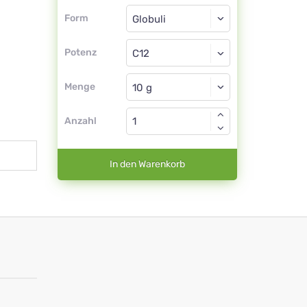
Form
Form
Globuli
Potenz
C12
Globuli
Menge
Anzahl
In den Warenkorb