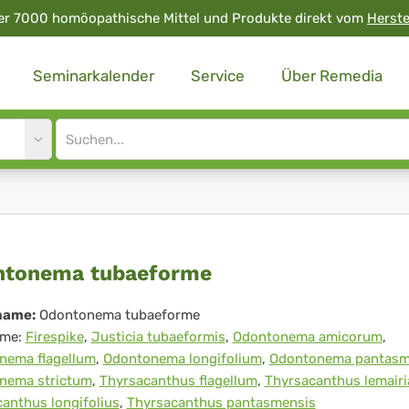
er 7000 homöopathische Mittel und Produkte direkt vom
Herste
Seminarkalender
Service
Über Remedia
Site
search
input
ontonema
ntonema tubaeforme
baeforme
name:
Odontonema tubaeforme
me:
Firespike
,
Justicia tubaeformis
,
Odontonema amicorum
,
nema flagellum
,
Odontonema longifolium
,
Odontonema pantas
nema strictum
,
Thyrsacanthus flagellum
,
Thyrsacanthus lemair
anthus longifolius
,
Thyrsacanthus pantasmensis