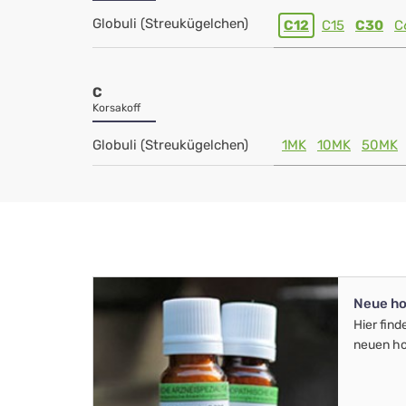
Globuli (Streukügelchen)
C12
C15
C30
C
C
Korsakoff
Globuli (Streukügelchen)
1MK
10MK
50MK
Neue ho
Hier find
neuen ho