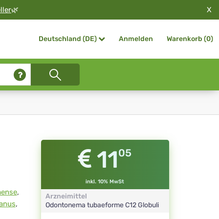
X
ller
🌿
Anmelden
Warenkorb (
0
)
Deutschland (DE)
11
05
inkl. 10% MwSt
mense
,
Arzneimittel
ianus
,
Odontonema tubaeforme
C12
Globuli