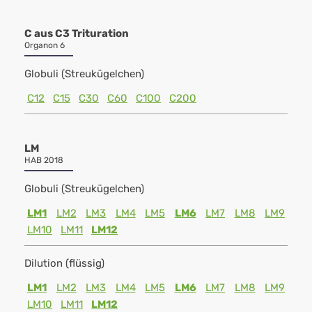
C aus C3 Trituration
Organon 6
Globuli (Streukügelchen)
C12
C15
C30
C60
C100
C200
LM
HAB 2018
Globuli (Streukügelchen)
LM1
LM2
LM3
LM4
LM5
LM6
LM7
LM8
LM9
LM10
LM11
LM12
Dilution (flüssig)
LM1
LM2
LM3
LM4
LM5
LM6
LM7
LM8
LM9
LM10
LM11
LM12