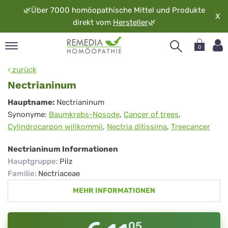
🌿
Über 7000 homöopathische Mittel und Produkte
X
direkt vom
Hersteller
🌿
0
pand
zurück
rache
Nectrianinum
pand
Nectrianinum
Hauptname:
Nectrianinum
op
Synonyme:
Baumkrebs-Nosode
,
Cancer of trees
,
pand
Cylindrocarpon willkommii
,
Nectria ditissima
,
Treecancer
möopathie
Nectrianinum Informationen
Hauptgruppe
:
Pilz
pand
Familie
:
Nectriaceae
rvice
MEHR INFORMATIONEN
pand
er
media
05