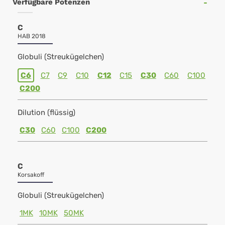
Verfügbare Potenzen
C
HAB 2018
Globuli (Streukügelchen)
C6
C7
C9
C10
C12
C15
C30
C60
C100
C200
Dilution (flüssig)
C30
C60
C100
C200
C
Korsakoff
Globuli (Streukügelchen)
1MK
10MK
50MK