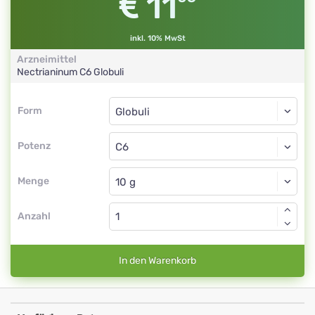
11
inkl. 10% MwSt
Arzneimittel
Nectrianinum
C6
Globuli
Form
Form
Globuli
Potenz
C6
Globuli
Menge
Anzahl
In den Warenkorb