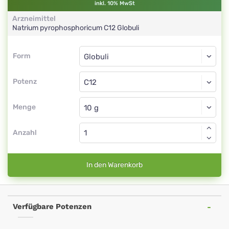
inkl. 10% MwSt
Arzneimittel
Natrium pyrophosphoricum
C12
Globuli
Form
Form
Globuli
Potenz
C12
Globuli
Menge
Anzahl
In den Warenkorb
Verfügbare Potenzen