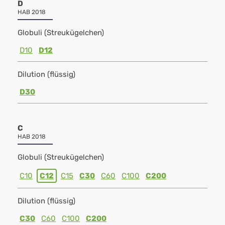
D
HAB 2018
Globuli (Streukügelchen)
D10
D12
Dilution (flüssig)
D30
C
HAB 2018
Globuli (Streukügelchen)
C10
C12
C15
C30
C60
C100
C200
Dilution (flüssig)
C30
C60
C100
C200