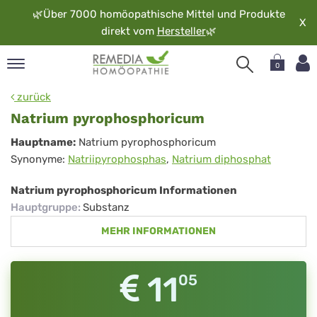
🌿
Über 7000 homöopathische Mittel und Produkte
X
direkt vom
Hersteller
🌿
0
pand
zurück
rache
Natrium pyrophosphoricum
pand
Natrium
Hauptname:
Natrium pyrophosphoricum
op
Synonyme:
Natriipyrophosphas
,
Natrium diphosphat
pyrophosphoricum
pand
möopathie
Natrium pyrophosphoricum Informationen
Hauptgruppe
:
Substanz
MEHR INFORMATIONEN
pand
rvice
pand
11
05
er
media