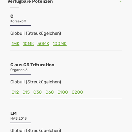
Verfügbare Potenzen
C
Korsakoff
Globuli (Streukügelchen)
1MK
10MK
50MK
100MK
C aus C3 Trituration
Organon 6
Globuli (Streukügelchen)
C12
C15
C30
C60
C100
C200
LM
HAB 2018
Globuli (Streukügelchen)