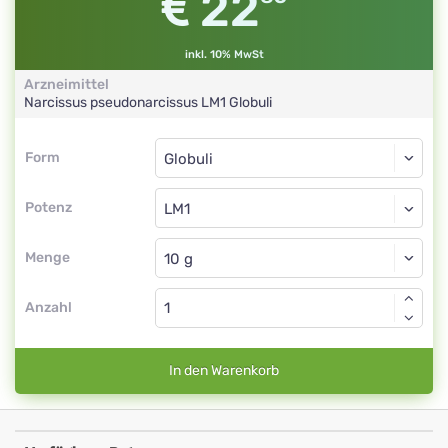
22
inkl. 10% MwSt
Arzneimittel
Narcissus pseudonarcissus
LM1
Globuli
Form
Form
Globuli
Potenz
LM1
Globuli
Menge
Anzahl
In den Warenkorb