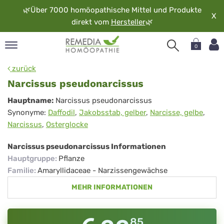
🌿
Über 7000 homöopathische Mittel und Produkte
X
direkt vom
Hersteller
🌿
0
pand
zurück
rache
Narcissus pseudonarcissus
pand
Narcissus
Hauptname:
Narcissus pseudonarcissus
op
Synonyme:
Daffodil
,
Jakobsstab, gelber
,
Narcisse, gelbe
,
pseudonarcissus
pand
Narcissus
,
Osterglocke
möopathie
Narcissus pseudonarcissus Informationen
Hauptgruppe
:
Pflanze
pand
Familie
:
Amaryllidaceae - Narzissengewächse
rvice
MEHR INFORMATIONEN
pand
er
media
85