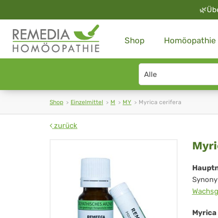
🌿
Üb
Shop
Homöopathie
Search
type
Shop
Einzelmittel
M
MY
Myrica cerifera
zurück
Myr
Myri
cer
Haupt
Synony
Wachsg
Myrica