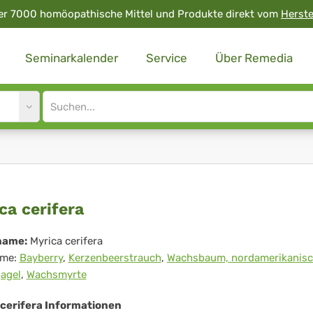
er 7000 homöopathische Mittel und Produkte direkt vom
Herste
Seminarkalender
Service
Über Remedia
Site
search
input
ica
ca cerifera
ifera
name:
Myrica cerifera
me:
Bayberry
,
Kerzenbeerstrauch
,
Wachsbaum, nordamerikanisc
agel
,
Wachsmyrte
 cerifera Informationen