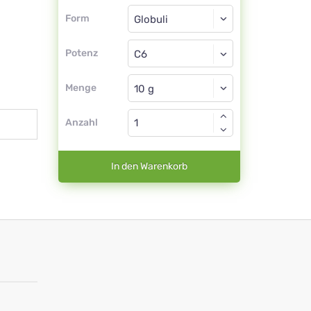
Form
Form
Globuli
Potenz
C6
Globuli
Menge
Anzahl
In den Warenkorb