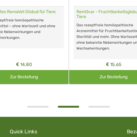
tes RemaVet Globuli für Tiere
RemOvar - Fruchtbarkeitsglobul
Tiere
zeptfreie homöopathische
Das rezeptfreie homöopathische
ittel – ohne Wartezeit und ohne
Arzneimittel für Fruchtbarkeitsstö
te Nebenwirkungen und
Sterilität und mehr. Ohne Wartezei
lwirkungen.
ohne bekannte Nebenwirkungen u
Wechselwirkungen.
14,80
15,65
Zur Bestellung
Zur Bestellung
Quick Links
Bez