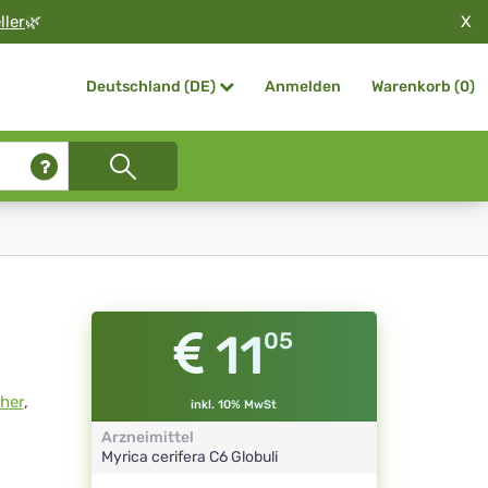
X
ller
🌿
Anmelden
Warenkorb (
0
)
Deutschland (DE)
11
05
her
,
inkl. 10% MwSt
Arzneimittel
Myrica cerifera
C6
Globuli