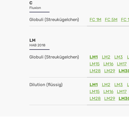
C
Fluxion
Globuli (Streukügelchen)
FC 1M
FC 5M
FC 
LM
HAB 2018
Globuli (Streukügelchen)
LM1
LM2
LM3
LM15
LM16
LM17
LM28
LM29
LM3
Dilution (flüssig)
LM1
LM2
LM3
LM15
LM16
LM17
LM28
LM29
LM3