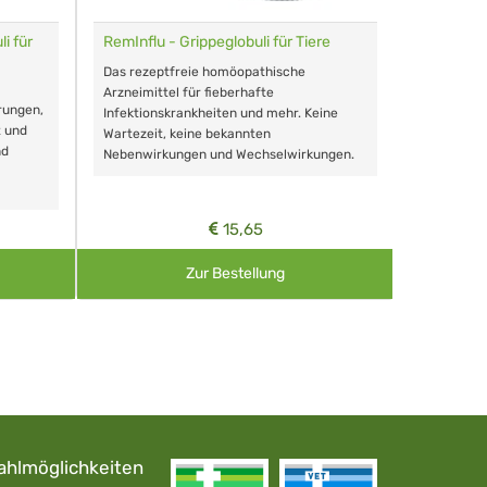
i für
RemInflu - Grippeglobuli für Tiere
Dr. Haus
sensitiv
Das rezeptfreie homöopathische
Schonende
Arzneimittel für fieberhafte
rungen,
Zähnen, au
Infektionskrankheiten und mehr. Keine
t und
Wartezeit, keine bekannten
nd
Nebenwirkungen und Wechselwirkungen.
15,65
Zur Bestellung
ahlmöglichkeiten