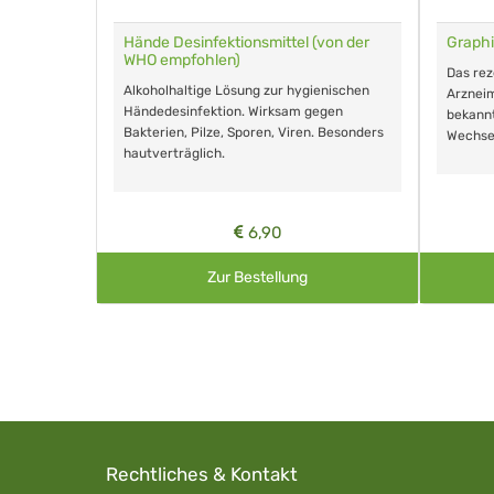
für Tiere
Hände Desinfektionsmittel (von der
Graphi
WHO empfohlen)
m Eingeben.
Das re
Alkoholhaltige Lösung zur hygienischen
Arzneim
Händedesinfektion. Wirksam gegen
nd ohne
bekann
Bakterien, Pilze, Sporen, Viren. Besonders
Wechse
hautverträglich.
6,90
Zur Bestellung
Rechtliches & Kontakt