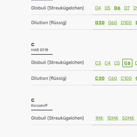
Globuli (Streukügelchen)
D4
D5
D6
D7
D
Dilution (flüssig)
D30
D60
D100
C
HAB 2018
Globuli (Streukügelchen)
C3
C4
C5
C6
Dilution (flüssig)
C30
C60
C100
C
Korsakoff
Globuli (Streukügelchen)
1MK
10MK
50MK