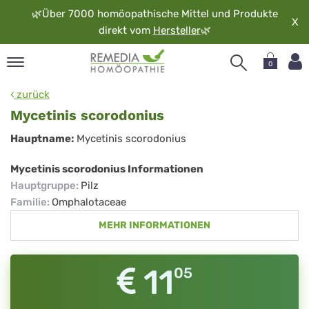
🌿
Über 7000 homöopathische Mittel und Produkte
X
direkt vom
Hersteller
🌿
0
pand
zurück
rache
Mycetinis scorodonius
pand
Mycetinis
Hauptname:
Mycetinis scorodonius
op
scorodonius
pand
Mycetinis scorodonius Informationen
möopathie
Hauptgruppe
:
Pilz
Familie
:
Omphalotaceae
MEHR INFORMATIONEN
pand
rvice
pand
11
05
er
media