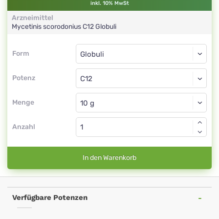
inkl. 10% MwSt
Arzneimittel
Mycetinis scorodonius
C12
Globuli
Form
Form
Globuli
Potenz
C12
Globuli
Menge
Anzahl
In den Warenkorb
Verfügbare Potenzen