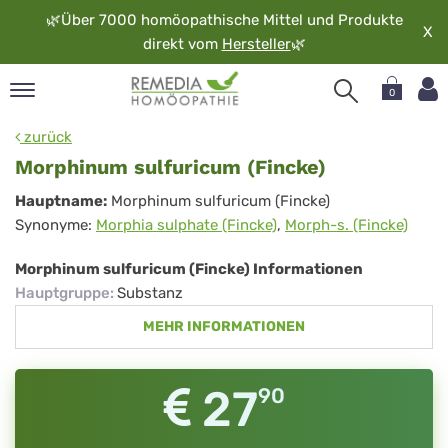
🌿
Über 7000 homöopathische Mittel und Produkte
X
direkt vom
Hersteller
🌿
0
pand
zurück
rache
Morphinum sulfuricum (Fincke)
pand
Morphinum
Hauptname:
Morphinum sulfuricum (Fincke)
op
Synonyme:
Morphia sulphate (Fincke)
,
Morph-s. (Fincke)
sulfuricum
pand
möopathie
(Fincke)
Morphinum sulfuricum (Fincke) Informationen
Hauptgruppe
:
Substanz
MEHR INFORMATIONEN
pand
rvice
pand
27
90
er
media