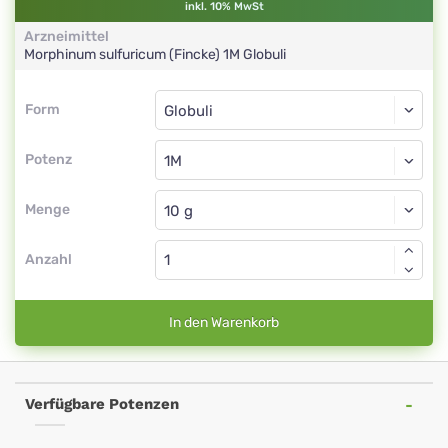
inkl. 10% MwSt
Arzneimittel
Morphinum sulfuricum (Fincke)
1M
Globuli
Form
Form
Globuli
Potenz
1M
Globuli
Menge
Anzahl
In den Warenkorb
Verfügbare Potenzen