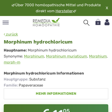
🌿
Über 7000 homöopathische Mittel und Produkte
X
direkt vom
Hersteller
🌿
0
pand
zurück
rache
Morphinum hydrochloricum
pand
Morphinum
Hauptname:
Morphinum hydrochloricum
op
Synonyme:
Morphinum
,
Morphinum muriaticum
,
Morphium
,
hydrochloricum
pand
morph-m
möopathie
Morphinum hydrochloricum Informationen
Hauptgruppe
:
Substanz
pand
Familie
:
Papaveraceae
rvice
MEHR INFORMATIONEN
pand
er
media
05