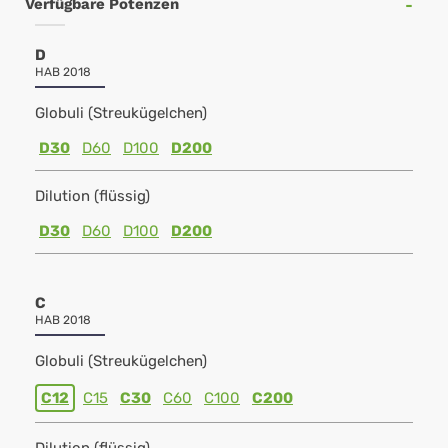
Verfügbare Potenzen
D
HAB 2018
Globuli (Streukügelchen)
D30
D60
D100
D200
Dilution (flüssig)
D30
D60
D100
D200
C
HAB 2018
Globuli (Streukügelchen)
C12
C15
C30
C60
C100
C200