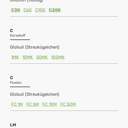
Dilution (flüssig)
C30
C60
C100
C200
C
Korsakoff
Globuli (Streukügelchen)
1MK
10MK
50MK
100MK
C
Fluxion
Globuli (Streukügelchen)
FC 1M
FC 5M
FC 10M
FC 50M
LM