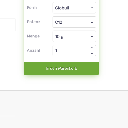
Form
Form
Globuli
Potenz
C12
Globuli
Menge
Anzahl
In den Warenkorb