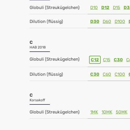
Globuli (Streukügelchen)
D10
D12
D15
D3
Dilution (flüssig)
D30
D60
D100
C
HAB 2018
Globuli (Streukügelchen)
C12
C15
C30
C
Dilution (flüssig)
C30
C60
C100
C
Korsakoff
Globuli (Streukügelchen)
1MK
10MK
50MK