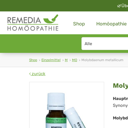
🌿
Üb
Shop
Homöopathie
Search
type
Shop
Einzelmittel
M
MO
Molybdaenum metallicum
zurück
Mo
Mol
met
Haupt
Synony
Molybd