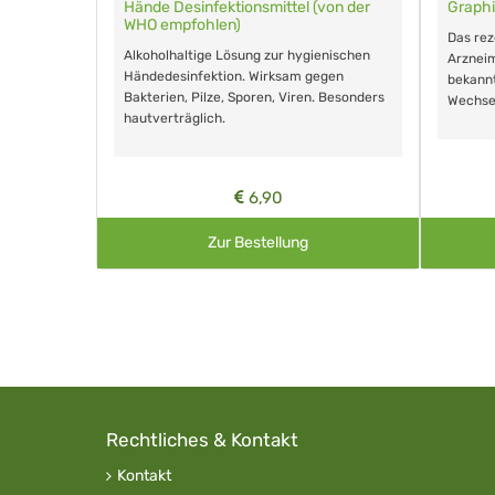
für Tiere
Hände Desinfektionsmittel (von der
Graphi
WHO empfohlen)
m Eingeben.
Das re
Alkoholhaltige Lösung zur hygienischen
Arzneim
Händedesinfektion. Wirksam gegen
nd ohne
bekann
Bakterien, Pilze, Sporen, Viren. Besonders
Wechse
hautverträglich.
6,90
Zur Bestellung
Rechtliches & Kontakt
Kontakt