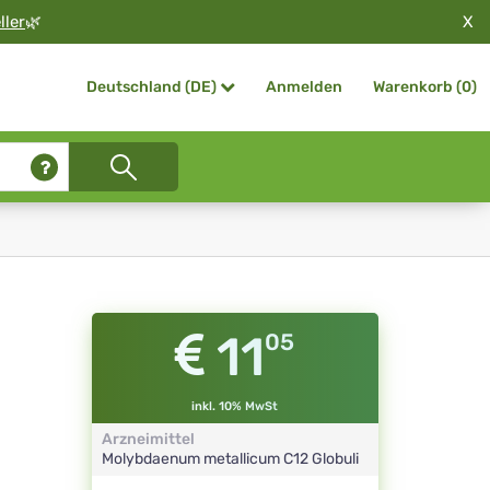
X
ller
🌿
Anmelden
Warenkorb (
0
)
Deutschland (DE)
11
05
inkl. 10% MwSt
Arzneimittel
Molybdaenum metallicum
C12
Globuli