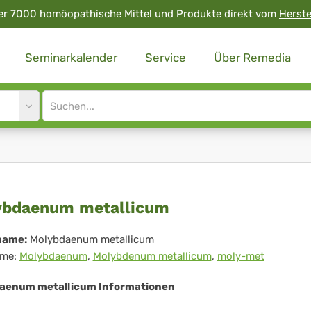
er 7000 homöopathische Mittel und Produkte direkt vom
Herste
Seminarkalender
Service
Über Remedia
Site
search
input
lybdaenum
ybdaenum metallicum
allicum
name:
Molybdaenum metallicum
me:
Molybdaenum
,
Molybdenum metallicum
,
moly-met
aenum metallicum Informationen