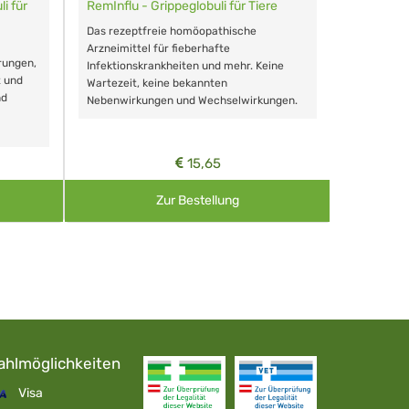
i für
RemInflu - Grippeglobuli für Tiere
Dr. Haus
sensitiv
Das rezeptfreie homöopathische
Schonende
Arzneimittel für fieberhafte
rungen,
Zähnen, au
Infektionskrankheiten und mehr. Keine
t und
Wartezeit, keine bekannten
nd
Nebenwirkungen und Wechselwirkungen.
15,65
Zur Bestellung
ahlmöglichkeiten
Visa