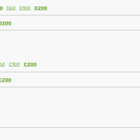
0
D60
D100
D200
D200
60
C100
C200
C200