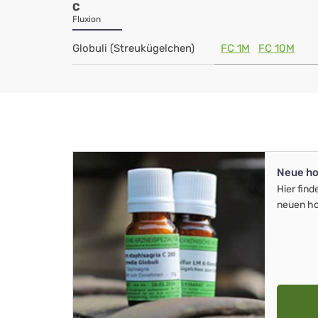
C
Fluxion
Globuli (Streukügelchen)
FC 1M
FC 10M
Neue ho
Hier find
neuen ho