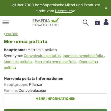
🌿
Über 7000 homöopathische Mittel und Produkte
X
direkt vom
Hersteller
🌿
0
pand
zurück
rache
Merremia peltata
pand
Merremia
Hauptname:
Merremia peltata
op
Synonyme:
Convolvulus peltatus
,
Ipomoea nymphaeifolia
,
peltata
pand
Ipomoea peltata
,
Merremia nymphaeifolia
,
Operculina
möopathie
peltata
Merremia peltata Informationen
pand
Hauptgruppe
:
Pflanze
rvice
Familie
:
Convolvulaceae
pand
MEHR INFORMATIONEN
er
media