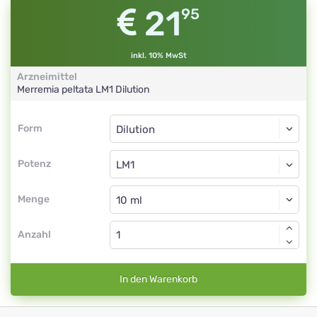
21
95
inkl. 10% MwSt
Arzneimittel
Merremia peltata
LM1
Dilution
Form
Form
Dilution
Potenz
LM1
Dilution
Menge
Anzahl
In den Warenkorb