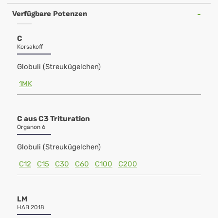
Verfügbare Potenzen
C
Korsakoff
Globuli (Streukügelchen)
1MK
C aus C3 Trituration
Organon 6
Globuli (Streukügelchen)
C12
C15
C30
C60
C100
C200
LM
HAB 2018