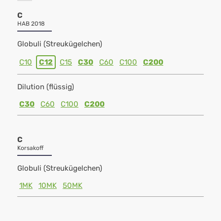
C
HAB 2018
Globuli (Streukügelchen)
C10
C12
C15
C30
C60
C100
C200
Dilution (flüssig)
C30
C60
C100
C200
C
Korsakoff
Globuli (Streukügelchen)
1MK
10MK
50MK