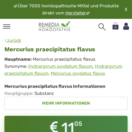
🌿
Über 7000 homöopathische Mittel und Produkte
X
direkt vom
Hersteller
🌿
0
pand
zurück
rache
Mercurius praecipitatus flavus
pand
Mercurius
Hauptname:
Mercurius praecipitatus flavus
op
Synonyme:
Hydrargyrum oxydatum flavum
,
Hydrargyrum
praecipitatus
pand
praecipitatum flavum
,
Mercurius oxydatus flavus
möopathie
flavus
Mercurius praecipitatus flavus Informationen
Hauptgruppe
:
Substanz
pand
MEHR INFORMATIONEN
rvice
pand
er
11
05
media