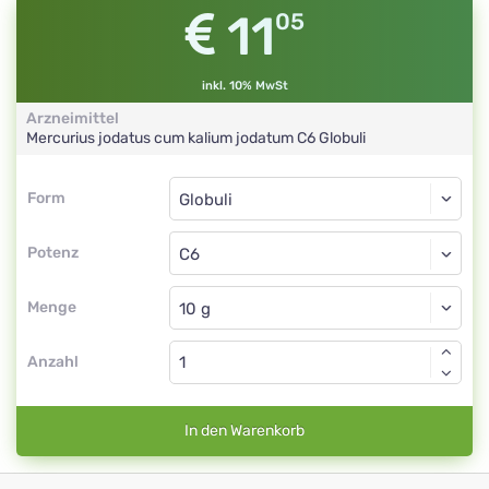
11
05
inkl. 10% MwSt
Arzneimittel
Mercurius jodatus cum kalium jodatum
C6
Globuli
Form
Form
Globuli
Potenz
C6
Globuli
Menge
Anzahl
In den Warenkorb