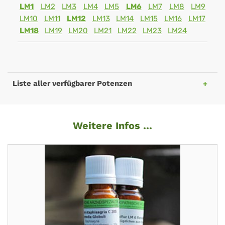
LM1
LM2
LM3
LM4
LM5
LM6
LM7
LM8
LM9
LM10
LM11
LM12
LM13
LM14
LM15
LM16
LM17
LM18
LM19
LM20
LM21
LM22
LM23
LM24
Liste aller verfügbarer Potenzen
Weitere Infos ...