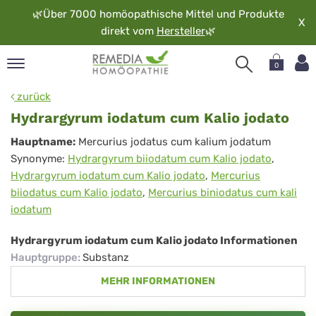
🌿
Über 7000 homöopathische Mittel und Produkte
X
direkt vom
Hersteller
🌿
0
pand
zurück
rache
Hydrargyrum iodatum cum Kalio jodato
pand
Hydrargyrum
Hauptname:
Mercurius jodatus cum kalium jodatum
op
Synonyme:
Hydrargyrum biiodatum cum Kalio jodato
,
iodatum
pand
Hydrargyrum iodatum cum Kalio jodato
,
Mercurius
möopathie
cum
biiodatus cum Kalio jodato
,
Mercurius biniodatus cum kali
Kalio
iodatum
jodato
pand
Hydrargyrum iodatum cum Kalio jodato Informationen
rvice
Hauptgruppe
:
Substanz
pand
MEHR INFORMATIONEN
er
media