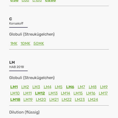
C30
C60
C100
C200
C
Korsakoff
Globuli (Streukügelchen)
1MK
10MK
50MK
LM
HAB 2018
Globuli (Streukügelchen)
LM1
LM2
LM3
LM4
LM5
LM6
LM7
LM8
LM9
LM10
LM11
LM12
LM13
LM14
LM15
LM16
LM17
LM18
LM19
LM20
LM21
LM22
LM23
LM24
Dilution (flüssig)