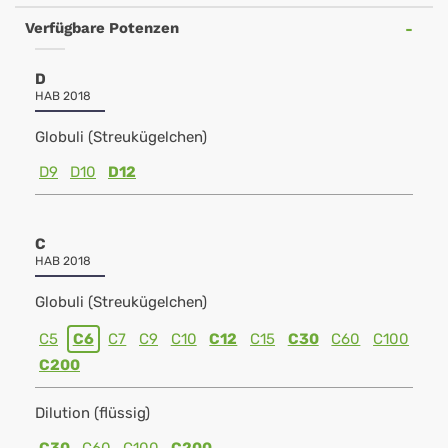
Verfügbare Potenzen
D
HAB 2018
Globuli (Streukügelchen)
D9
D10
D12
C
HAB 2018
Globuli (Streukügelchen)
C5
C6
C7
C9
C10
C12
C15
C30
C60
C100
C200
Dilution (flüssig)