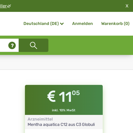
X
ller
🌿
Anmelden
Warenkorb (
0
)
Deutschland (DE)
11
05
inkl. 10% MwSt
Arzneimittel
Mentha aquatica
C12 aus C3
Globuli