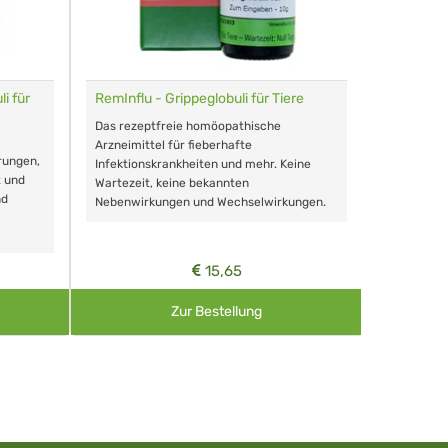
i für
RemInflu - Grippeglobuli für Tiere
Dr. Haus
sensitiv
Das rezeptfreie homöopathische
Schonende
Arzneimittel für fieberhafte
rungen,
Zähnen, au
Infektionskrankheiten und mehr. Keine
t und
Wartezeit, keine bekannten
nd
Nebenwirkungen und Wechselwirkungen.
15,65
Zur Bestellung