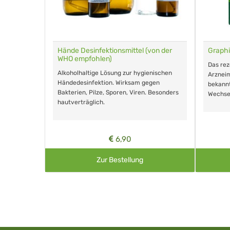
für Tiere
Hände Desinfektionsmittel (von der
Graphi
WHO empfohlen)
m Eingeben.
Das re
Alkoholhaltige Lösung zur hygienischen
Arzneim
Händedesinfektion. Wirksam gegen
nd ohne
bekann
Bakterien, Pilze, Sporen, Viren. Besonders
Wechse
hautverträglich.
6,90
Zur Bestellung