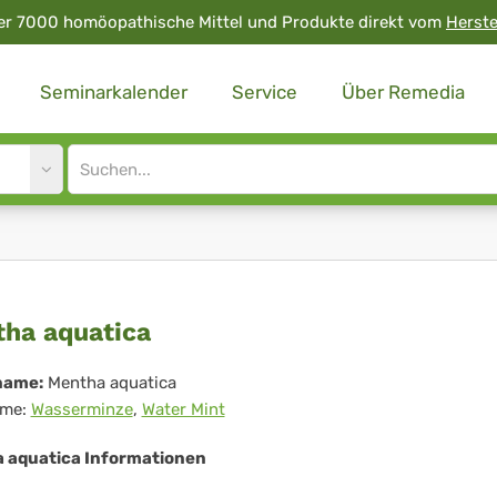
er 7000 homöopathische Mittel und Produkte direkt vom
Herste
Seminarkalender
Service
Über Remedia
Site
search
input
ntha
ha aquatica
atica
name:
Mentha aquatica
me:
Wasserminze
,
Water Mint
 aquatica Informationen