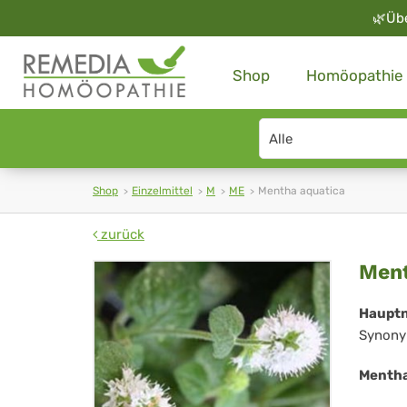
🌿
Üb
Shop
Homöopathie
Search
type
Shop
Einzelmittel
M
ME
Mentha aquatica
zurück
Me
Ment
aqu
Haupt
Synony
Mentha