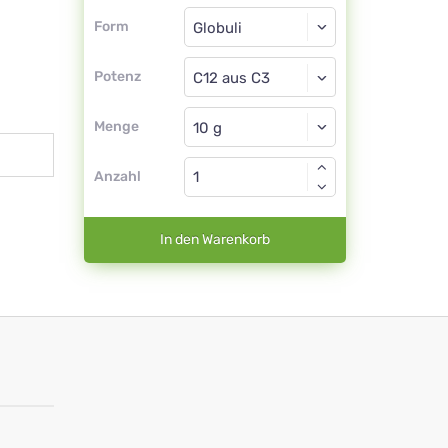
Form
Form
Globuli
Potenz
C12 aus C3
Globuli
Menge
Anzahl
In den Warenkorb