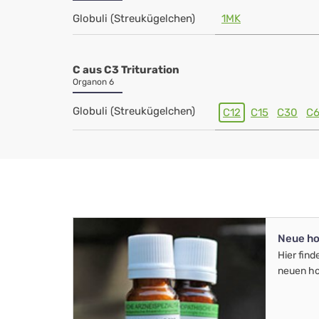
Globuli (Streukügelchen)
1MK
C aus C3 Trituration
Organon 6
Globuli (Streukügelchen)
C12
C15
C30
C
Neue ho
Hier find
neuen ho