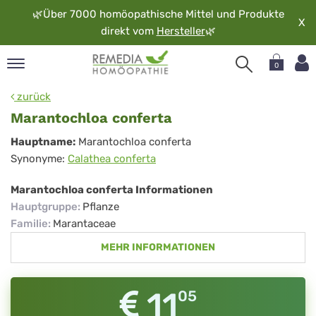
🌿
Über 7000 homöopathische Mittel und Produkte
X
direkt vom
Hersteller
🌿
0
pand
zurück
rache
Marantochloa conferta
pand
Marantochloa
Hauptname:
Marantochloa conferta
op
Synonyme:
Calathea conferta
conferta
pand
möopathie
Marantochloa conferta Informationen
Hauptgruppe
:
Pflanze
Familie
:
Marantaceae
pand
MEHR INFORMATIONEN
rvice
pand
er
11
05
media