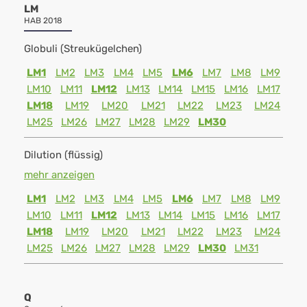
LM
HAB 2018
Globuli (Streukügelchen)
LM1
LM2
LM3
LM4
LM5
LM6
LM7
LM8
LM9
LM10
LM11
LM12
LM13
LM14
LM15
LM16
LM17
LM18
LM19
LM20
LM21
LM22
LM23
LM24
LM25
LM26
LM27
LM28
LM29
LM30
Dilution (flüssig)
mehr anzeigen
LM1
LM2
LM3
LM4
LM5
LM6
LM7
LM8
LM9
LM10
LM11
LM12
LM13
LM14
LM15
LM16
LM17
LM18
LM19
LM20
LM21
LM22
LM23
LM24
LM25
LM26
LM27
LM28
LM29
LM30
LM31
Q