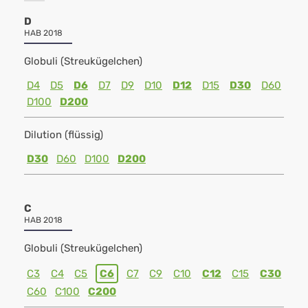
D
HAB 2018
Globuli (Streukügelchen)
D4
D5
D6
D7
D9
D10
D12
D15
D30
D60
D100
D200
Dilution (flüssig)
D30
D60
D100
D200
C
HAB 2018
Globuli (Streukügelchen)
C3
C4
C5
C6
C7
C9
C10
C12
C15
C30
C60
C100
C200