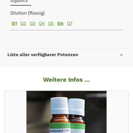
Organon 6
Dilution (flüssig)
Q1
Q2
Q3
Q4
Q5
Q6
Q7
Liste aller verfügbarer Potenzen
Weitere Infos ...