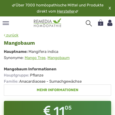
🌿
Über 7000 homöopathische Mittel und Produkte
X
direkt vom
Hersteller
🌿
0
pand
zurück
rache
Mangobaum
pand
Mangobaum
Hauptname:
Mangifera indica
op
Synonyme:
Mango Tree
,
Mangobaum
pand
möopathie
Mangobaum Informationen
Hauptgruppe
:
Pflanze
Familie
:
Anacardiaceae - Sumachgewächse
pand
MEHR INFORMATIONEN
rvice
pand
er
11
05
media