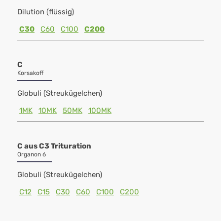
Dilution (flüssig)
C30
C60
C100
C200
C
Korsakoff
Globuli (Streukügelchen)
1MK
10MK
50MK
100MK
C aus C3 Trituration
Organon 6
Globuli (Streukügelchen)
C12
C15
C30
C60
C100
C200