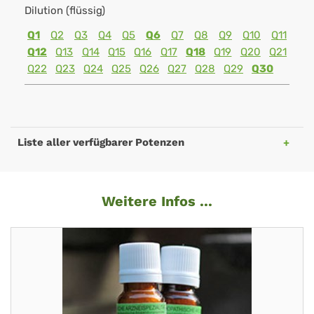
Dilution (flüssig)
Q1
Q2
Q3
Q4
Q5
Q6
Q7
Q8
Q9
Q10
Q11
Q12
Q13
Q14
Q15
Q16
Q17
Q18
Q19
Q20
Q21
Q22
Q23
Q24
Q25
Q26
Q27
Q28
Q29
Q30
Liste aller verfügbarer Potenzen
Weitere Infos ...