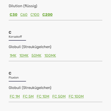
Dilution (flüssig)
C30
C60
C100
C200
C
Korsakoff
Globuli (Streukügelchen)
1MK
10MK
50MK
100MK
C
Fluxion
Globuli (Streukügelchen)
FC 1M
FC 5M
FC 10M
FC 50M
FC 100M