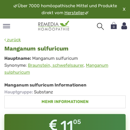
🌿
Über 7000 homöopathische Mittel und Produkte
X
direkt vom
Hersteller
🌿
0
pand
zurück
rache
Manganum sulfuricum
pand
Manganum
Hauptname:
Manganum sulfuricum
op
Synonyme:
Braunstein, schwefelsaurer
,
Manganum
sulfuricum
pand
sulphuricum
möopathie
Manganum sulfuricum Informationen
Hauptgruppe
:
Substanz
pand
MEHR INFORMATIONEN
rvice
pand
er
11
05
media