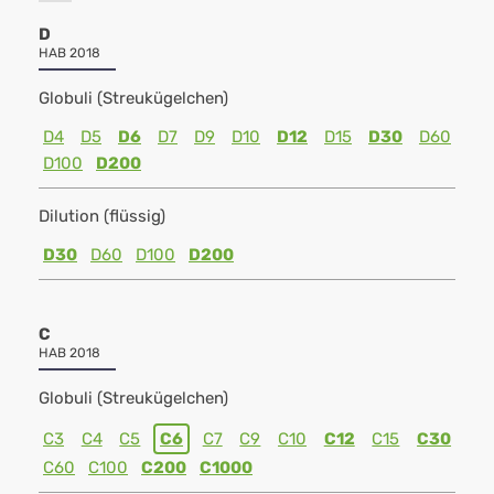
D
HAB 2018
Globuli (Streukügelchen)
D4
D5
D6
D7
D9
D10
D12
D15
D30
D60
D100
D200
Dilution (flüssig)
D30
D60
D100
D200
C
HAB 2018
Globuli (Streukügelchen)
C3
C4
C5
C6
C7
C9
C10
C12
C15
C30
C60
C100
C200
C1000