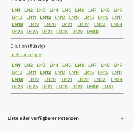
LM1
LM2
LM3
LM4
LM5
LM6
LM7
LM8
LM9
LM10
LM11
LM12
LM13
LM14
LM15
LM16
LM17
LM18
LM19
LM20
LM21
LM22
LM23
LM24
LM25
LM26
LM27
LM28
LM29
LM30
Dilution (flüssig)
mehr anzeigen
LM1
LM2
LM3
LM4
LM5
LM6
LM7
LM8
LM9
LM10
LM11
LM12
LM13
LM14
LM15
LM16
LM17
LM18
LM19
LM20
LM21
LM22
LM23
LM24
LM25
LM26
LM27
LM28
LM29
LM30
LM31
Liste aller verfügbarer Potenzen