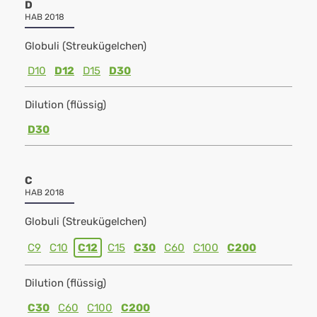
D
HAB 2018
Globuli (Streukügelchen)
D10
D12
D15
D30
Dilution (flüssig)
D30
C
HAB 2018
Globuli (Streukügelchen)
C9
C10
C12
C15
C30
C60
C100
C200
Dilution (flüssig)
C30
C60
C100
C200