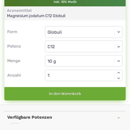
inkl. 10% MwSt
Arzneimittel
Magnesium jodatum
C12
Globuli
Form
Form
Globuli
Potenz
C12
Globuli
Menge
Anzahl
In den Warenkorb
Verfügbare Potenzen