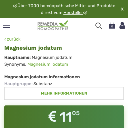
🌿
Über 7000 homöopathische Mittel und Produkte
X
direkt vom
Hersteller
🌿
0
pand
zurück
rache
Magnesium jodatum
pand
Magnesium
Hauptname:
Magnesium jodatum
op
Synonyme:
Magnesium iodatum
jodatum
pand
möopathie
Magnesium jodatum Informationen
Hauptgruppe
:
Substanz
MEHR INFORMATIONEN
pand
rvice
pand
11
05
er
media