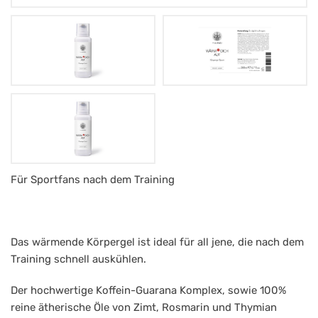
Mag.
Für Sportfans nach dem Training
Müntz
Wärm
Das wärmende Körpergel ist ideal für all jene, die nach dem
dich
Training schnell auskühlen.
auf
Gel
Der hochwertige Koffein-Guarana Komplex, sowie 100%
reine ätherische Öle von Zimt, Rosmarin und Thymian