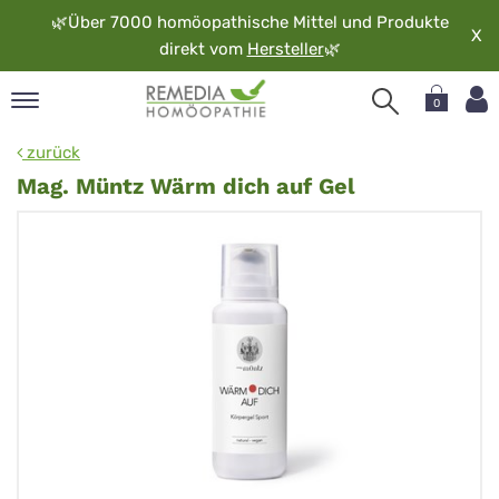
🌿
Über 7000 homöopathische Mittel und Produkte
X
direkt vom
Hersteller
🌿
0
pand
zurück
rache
Mag. Müntz Wärm dich auf Gel
pand
op
pand
möopathie
pand
rvice
pand
er
media