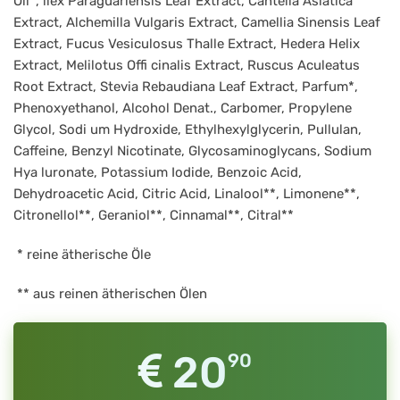
Oil*, llex Paraguariensis Leaf Extract, Cantella Asiatica
Extract, Alchemilla Vulgaris Extract, Camellia Sinensis Leaf
Extract, Fucus Vesiculosus Thalle Extract, Hedera Helix
Extract, Melilotus Offi cinalis Extract, Ruscus Aculeatus
Root Extract, Stevia Rebaudiana Leaf Extract, Parfum*,
Phenoxyethanol, Alcohol Denat., Carbomer, Propylene
Glycol, Sodi um Hydroxide, Ethylhexylglycerin, Pullulan,
Caffeine, Benzyl Nicotinate, Glycosaminoglycans, Sodium
Hya luronate, Potassium Iodide, Benzoic Acid,
Dehydroacetic Acid, Citric Acid, Linalool**, Limonene**,
Citronellol**, Geraniol**, Cinnamal**, Citral**
* reine ätherische Öle
** aus reinen ätherischen Ölen
20
90