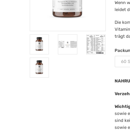
Z
Wenn wi
leidet 
Die kom
Vitamin
trägt d
Packun
60 S
NAHRU
Verzeh
Wichti
sowie e
sind ke
sowie e