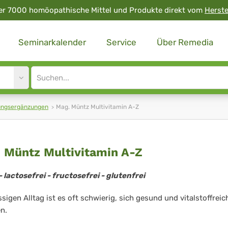
er 7000 homöopathische Mittel und Produkte direkt vom
Herste
Seminarkalender
Service
Über Remedia
Site
search
input
ungsergänzungen
Mag. Müntz Multivitamin A-Z
g.
 Müntz Multivitamin A-Z
ntz
 lactosefrei - fructosefrei - glutenfrei
tivitamin
ssigen Alltag ist es oft schwierig, sich gesund und vitalstoffreic
n.