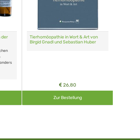
 der
Tierhomöopathie in Wort & Art von
Multi-Etu
Birgid Gnadl und Sebastian Huber
Homöopath
schen
60 Globul
n
sonders
Farben
26,80
Zur Bestellung