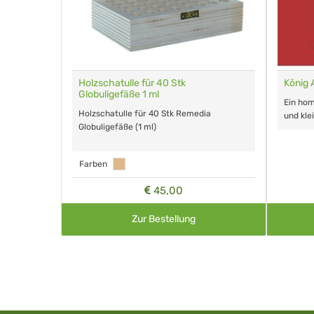
gefäße 1 g
Holzschatulle für 40 Stk
König 
Globuligefäße 1 ml
lours für
Ein ho
Holzschatulle für 40 Stk Remedia
und kle
Globuligefäße (1 ml)
Farben
45,00
Zur Bestellung