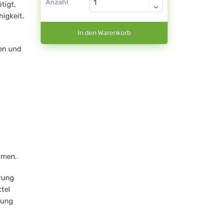
Anzahl
tigt,
igkeit.
In den Warenkorb
en und
ehmen.
rung
tel
rung