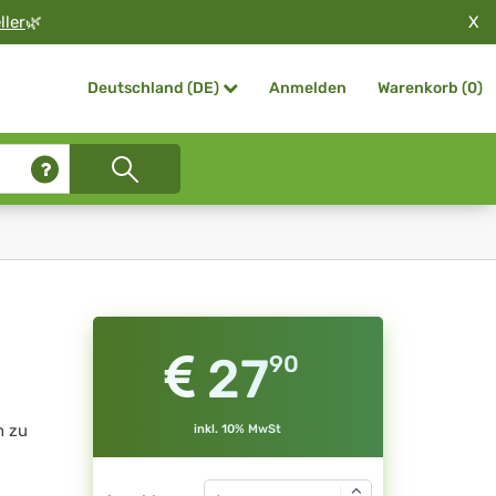
X
ller
🌿
Anmelden
Warenkorb (
0
)
Deutschland (DE)
27
90
h zu
inkl. 10% MwSt