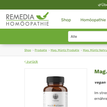
🌿
Üb
Shop
Homöopathie
Search
type
Shop
Produkte
Mag. Müntz Produkte
Mag. Müntz Nahr
zurück
Ma
Mag.
Mü
vegan -
Mul
Im stre
A-
ernähre