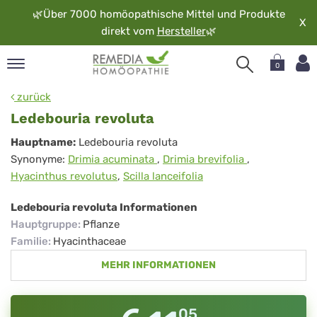
🌿
Über 7000 homöopathische Mittel und Produkte
X
direkt vom
Hersteller
🌿
0
pand
zurück
rache
Ledebouria revoluta
pand
Ledebouria
Hauptname:
Ledebouria revoluta
op
Synonyme:
Drimia acuminata
,
Drimia brevifolia
,
revoluta
pand
Hyacinthus revolutus
,
Scilla lanceifolia
möopathie
Ledebouria revoluta Informationen
Hauptgruppe
:
Pflanze
pand
Familie
:
Hyacinthaceae
rvice
MEHR INFORMATIONEN
pand
er
media
05