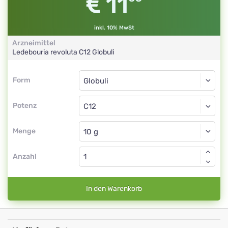
11
inkl. 10% MwSt
Arzneimittel
Ledebouria revoluta
C12
Globuli
Form
Form
Globuli
Potenz
C12
Globuli
Menge
Anzahl
In den Warenkorb