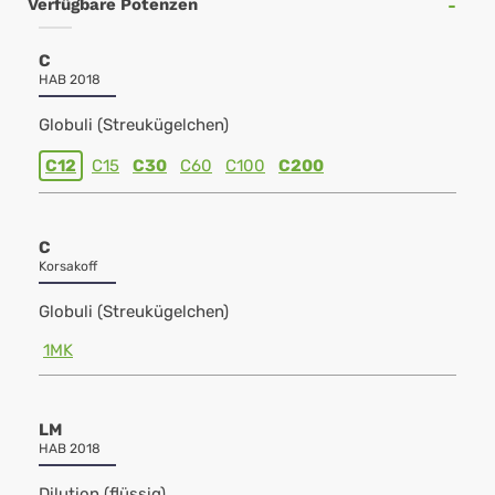
Verfügbare Potenzen
C
HAB 2018
Globuli (Streukügelchen)
C12
C15
C30
C60
C100
C200
C
Korsakoff
Globuli (Streukügelchen)
1MK
LM
HAB 2018
Dilution (flüssig)