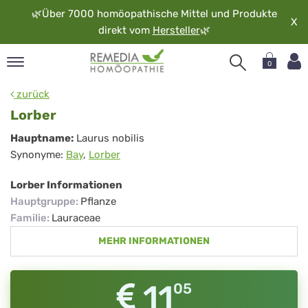
🌿
Über 7000 homöopathische Mittel und Produkte
X
direkt vom
Hersteller
🌿
0
pand
zurück
rache
Lorber
pand
Lorber
Hauptname:
Laurus nobilis
op
Synonyme:
Bay
,
Lorber
pand
möopathie
Lorber Informationen
Hauptgruppe
:
Pflanze
Familie
:
Lauraceae
pand
MEHR INFORMATIONEN
rvice
pand
er
11
05
media