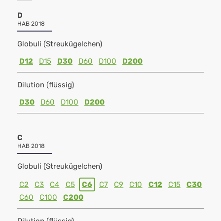
D
HAB 2018
Globuli (Streukügelchen)
D12
D15
D30
D60
D100
D200
Dilution (flüssig)
D30
D60
D100
D200
C
HAB 2018
Globuli (Streukügelchen)
C2
C3
C4
C5
C6
C7
C9
C10
C12
C15
C30
C60
C100
C200