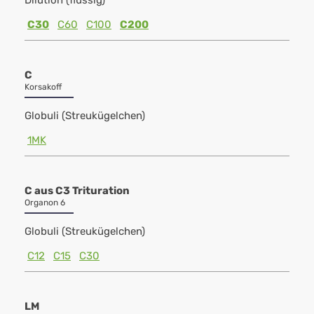
Dilution (flüssig)
C30
C60
C100
C200
C
Korsakoff
Globuli (Streukügelchen)
1MK
C aus C3 Trituration
Organon 6
Globuli (Streukügelchen)
C12
C15
C30
LM