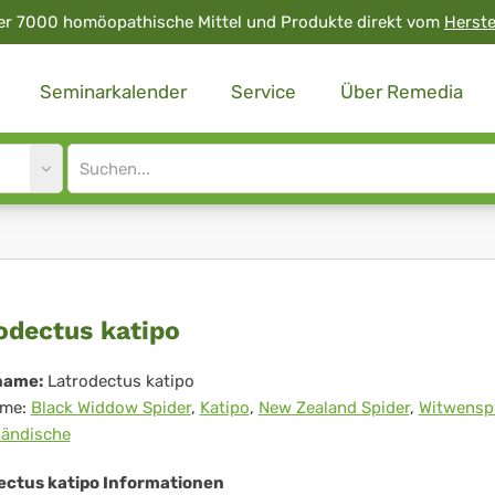
er 7000 homöopathische Mittel und Produkte direkt vom
Herste
Seminarkalender
Service
Über Remedia
Site
search
input
rodectus
odectus katipo
ipo
name:
Latrodectus katipo
me:
Black Widdow Spider
,
Katipo
,
New Zealand Spider
,
Witwensp
ländische
ectus katipo Informationen