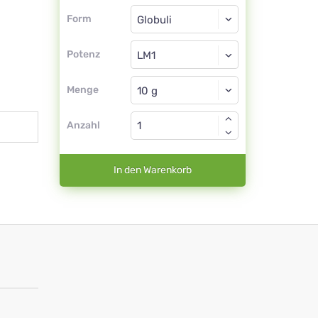
Form
Form
Globuli
Potenz
LM1
Globuli
Menge
Anzahl
In den Warenkorb