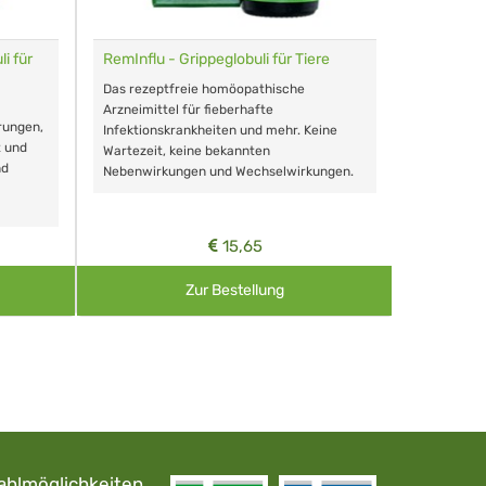
i für
RemInflu - Grippeglobuli für Tiere
Dr. Haus
sensitiv
Das rezeptfreie homöopathische
Schonende
Arzneimittel für fieberhafte
rungen,
Zähnen, au
Infektionskrankheiten und mehr. Keine
t und
Wartezeit, keine bekannten
nd
Nebenwirkungen und Wechselwirkungen.
15,65
Zur Bestellung
ahlmöglichkeiten