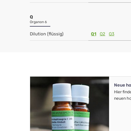
Q
Organon 6
Dilution (flüssig)
Q1
Q2
Q3
Neue ho
Hier find
neuen ho