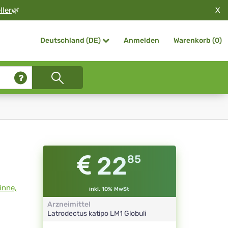
X
ller
🌿
Anmelden
Warenkorb (
0
)
Deutschland (DE)
22
85
inne,
inkl. 10% MwSt
Arzneimittel
Latrodectus katipo
LM1
Globuli