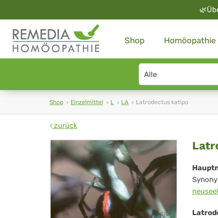
🌿
Üb
Shop
Homöopathie
Search
type
Shop
Einzelmittel
L
LA
Latrodectus katipo
zurück
Lat
Latr
kat
Haupt
Synony
neusee
Latrod