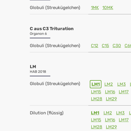
Globuli (Streukügelchen)
1MK
10MK
C aus C3 Trituration
Organon 6
Globuli (Streukügelchen)
C12
C15
C30
C6
LM
HAB 2018
Globuli (Streukügelchen)
LM1
LM2
LM3
LM15
LM16
LM17
LM28
LM29
Dilution (flüssig)
LM1
LM2
LM3
LM15
LM16
LM17
LM28
LM29