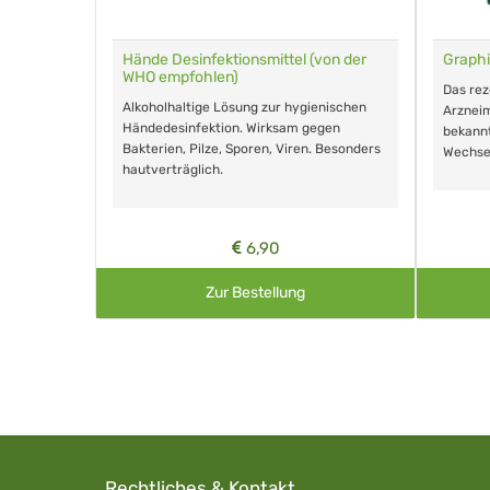
für Tiere
Hände Desinfektionsmittel (von der
Graphi
WHO empfohlen)
m Eingeben.
Das re
Alkoholhaltige Lösung zur hygienischen
Arzneim
Händedesinfektion. Wirksam gegen
nd ohne
bekann
Bakterien, Pilze, Sporen, Viren. Besonders
Wechse
hautverträglich.
6,90
Zur Bestellung
Rechtliches & Kontakt