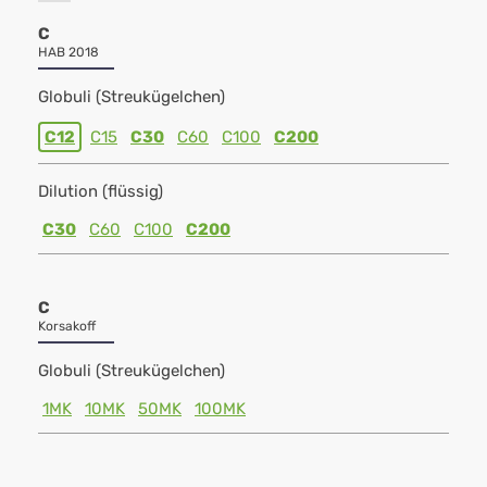
C
HAB 2018
Globuli (Streukügelchen)
C12
C15
C30
C60
C100
C200
Dilution (flüssig)
C30
C60
C100
C200
C
Korsakoff
Globuli (Streukügelchen)
1MK
10MK
50MK
100MK