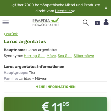
🌿
Über 7000 homöopathische Mittel und Produkte
X
direkt vom
Hersteller
🌿
0
pand
zurück
rache
Larus argentatus
pand
Larus
Hauptname:
Larus argentatus
op
Synonyme:
Herring Gull
,
Möve
,
Sea Gull
,
Silbermöwe
argentatus
pand
möopathie
Larus argentatus Informationen
Hauptgruppe
:
Tier
Familie
:
Laridae - Möwen
pand
MEHR INFORMATIONEN
rvice
pand
er
11
05
media