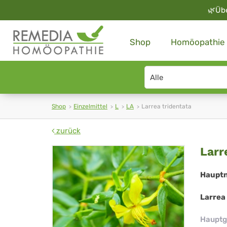
🌿
Üb
Shop
Homöopathie
Search
type
Shop
Einzelmittel
L
LA
Larrea tridentata
zurück
Lar
Larr
tri
Haupt
Larrea
Hauptg