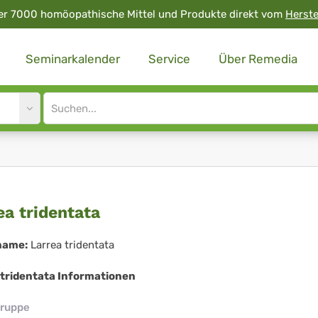
er 7000 homöopathische Mittel und Produkte direkt vom
Herste
Seminarkalender
Service
Über Remedia
Site
search
input
rea
ea tridentata
dentata
name:
Larrea tridentata
 tridentata Informationen
ruppe