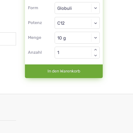
Form
Form
Globuli
Potenz
C12
Globuli
Menge
Anzahl
In den Warenkorb