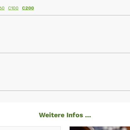
60
C100
C200
Weitere Infos ...