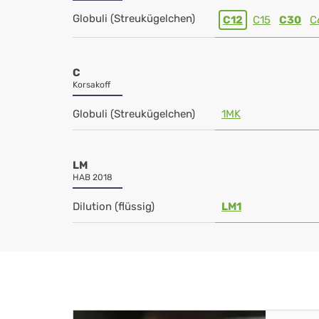
Globuli (Streukügelchen)
C12
C15
C30
C
C
Korsakoff
Globuli (Streukügelchen)
1MK
LM
HAB 2018
Dilution (flüssig)
LM1