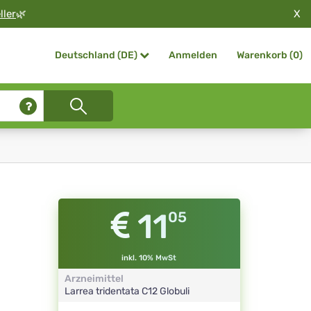
X
ller
🌿
Anmelden
Warenkorb (
0
)
Deutschland (DE)
11
05
inkl. 10% MwSt
Arzneimittel
Larrea tridentata
C12
Globuli