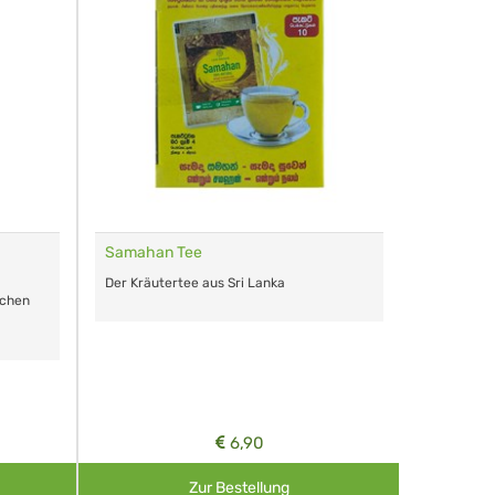
Samahan Tee
Remasan 
Der Kräutertee aus Sri Lanka
Das perfe
ichen
Arzneimitt
aller Art.
6,90
Zur Bestellung