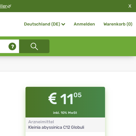
X
ller
🌿
Anmelden
Warenkorb (
0
)
Deutschland (DE)
11
05
inkl. 10% MwSt
Arzneimittel
Kleinia abyssinica
C12
Globuli