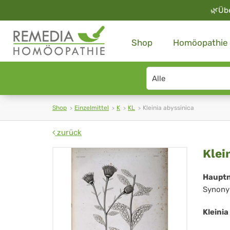
🌿
Üb
Shop
Homöopathie
Search
type
Shop
Einzelmittel
K
KL
Kleinia abyssinica
zurück
Kle
Klei
aby
Haupt
Synony
Kleini