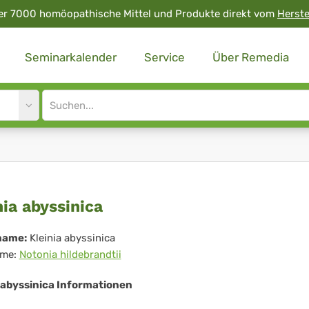
er 7000 homöopathische Mittel und Produkte direkt vom
Herste
Seminarkalender
Service
Über Remedia
Site
search
input
inia
nia abyssinica
ssinica
name:
Kleinia abyssinica
me:
Notonia hildebrandtii
a abyssinica Informationen