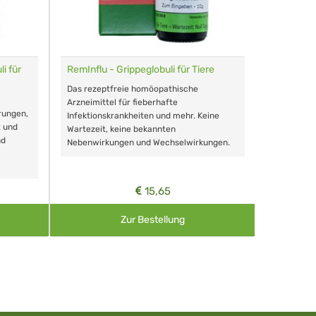
i für
RemInflu - Grippeglobuli für Tiere
Dr. Haus
sensitiv
Das rezeptfreie homöopathische
Schonende
Arzneimittel für fieberhafte
rungen,
Zähnen, au
Infektionskrankheiten und mehr. Keine
t und
Wartezeit, keine bekannten
nd
Nebenwirkungen und Wechselwirkungen.
15,65
Zur Bestellung