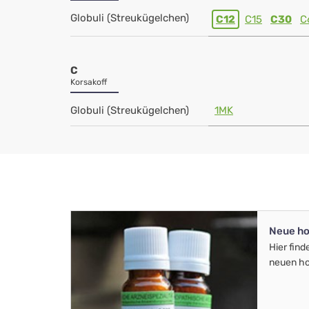
Globuli (Streukügelchen)
C12
C15
C30
C
C
Korsakoff
Globuli (Streukügelchen)
1MK
Neue ho
Hier find
neuen ho