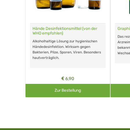
für Tiere
Hände Desinfektionsmittel (von der
Graphi
WHO empfohlen)
m Eingeben.
Das re
Alkoholhaltige Lösung zur hygienischen
Arzneim
Händedesinfektion. Wirksam gegen
nd ohne
bekann
Bakterien, Pilze, Sporen, Viren. Besonders
Wechse
hautverträglich.
6,90
Zur Bestellung