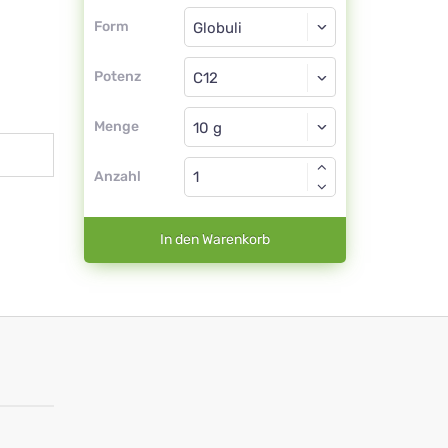
Form
Form
Globuli
Potenz
C12
Globuli
Menge
Anzahl
In den Warenkorb