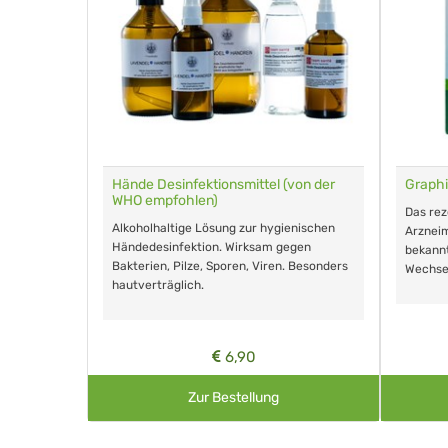
für Tiere
Hände Desinfektionsmittel (von der
Graphi
WHO empfohlen)
m Eingeben.
Das re
Alkoholhaltige Lösung zur hygienischen
Arzneim
Händedesinfektion. Wirksam gegen
nd ohne
bekann
Bakterien, Pilze, Sporen, Viren. Besonders
Wechse
hautverträglich.
6,90
Zur Bestellung