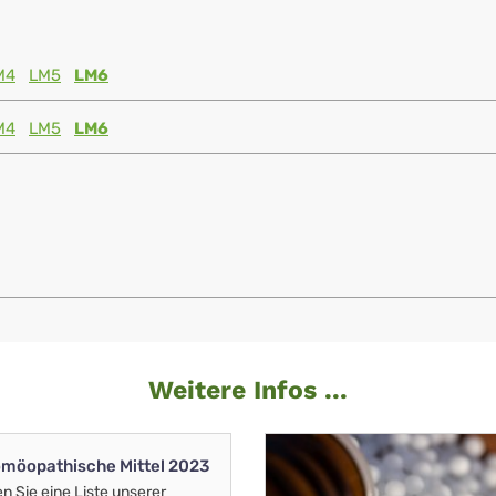
M4
LM5
LM6
M4
LM5
LM6
Weitere Infos ...
möopathische Mittel 2023
en Sie eine Liste unserer