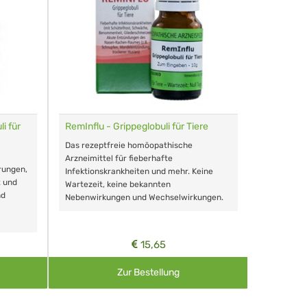
i für
RemInflu - Grippeglobuli für Tiere
Dr. Haus
sensitiv
Das rezeptfreie homöopathische
Schonende
Arzneimittel für fieberhafte
rungen,
Zähnen, au
Infektionskrankheiten und mehr. Keine
t und
Wartezeit, keine bekannten
nd
Nebenwirkungen und Wechselwirkungen.
15,65
Zur Bestellung