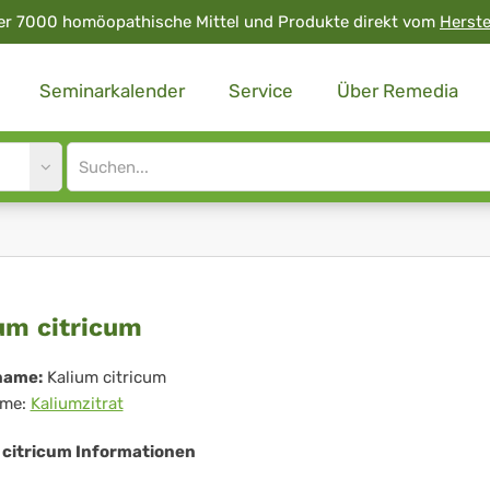
er 7000 homöopathische Mittel und Produkte direkt vom
Herste
Seminarkalender
Service
Über Remedia
Site
search
input
lium
um citricum
ricum
name:
Kalium citricum
me:
Kaliumzitrat
 citricum Informationen