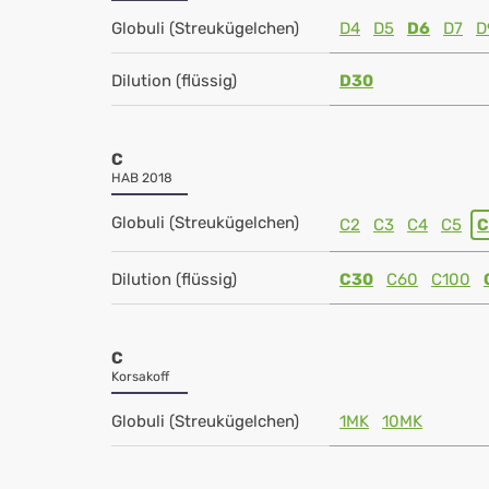
Globuli (Streukügelchen)
D4
D5
D6
D7
D
Dilution (flüssig)
D30
C
HAB 2018
Globuli (Streukügelchen)
C2
C3
C4
C5
C
Dilution (flüssig)
C30
C60
C100
C
Korsakoff
Globuli (Streukügelchen)
1MK
10MK