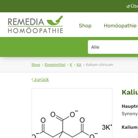
🌿
Üb
Shop
Homöopathie
Search
type
Shop
Einzelmittel
K
KA
Kalium citricum
zurück
Ka
Kali
cit
Haupt
Synony
Kalium