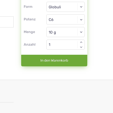
Form
Form
Globuli
Potenz
C6
Globuli
Menge
Anzahl
In den Warenkorb