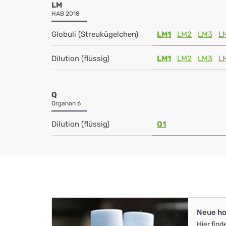
LM
HAB 2018
Globuli (Streukügelchen)
LM1
LM2
LM3
L
Dilution (flüssig)
LM1
LM2
LM3
L
Q
Organon 6
Dilution (flüssig)
Q1
Neue ho
Hier find