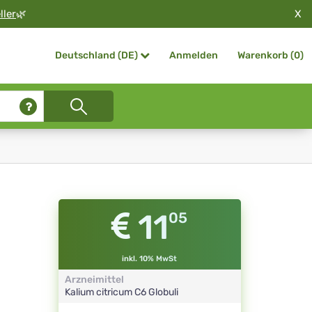
X
ller
🌿
Anmelden
Warenkorb (
0
)
Deutschland (DE)
11
05
inkl. 10% MwSt
Arzneimittel
Kalium citricum
C6
Globuli