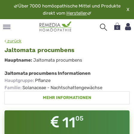
🌿
Über 7000 homöopathische Mittel und Produkte
X
direkt vom
Hersteller
🌿
0
pand
zurück
rache
Jaltomata procumbens
pand
Jaltomata
Hauptname:
Jaltomata procumbens
op
procumbens
pand
Jaltomata procumbens Informationen
möopathie
Hauptgruppe
:
Pflanze
Familie
:
Solanaceae - Nachtschattengewächse
MEHR INFORMATIONEN
pand
rvice
pand
11
05
er
media