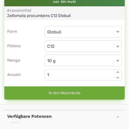
inkl. 10% MwSt
Arzneimittel
Jaltomata procumbens
C12
Globuli
Form
Form
Globuli
Potenz
C12
Globuli
Menge
Anzahl
In den Warenkorb
Verfügbare Potenzen