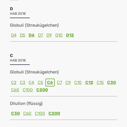
D
HAB 2018
Globuli (Streukügelchen)
D4
D5
D6
D7
D9
D10
D12
C
HAB 2018
Globuli (Streukügelchen)
C2
C3
C4
C5
C6
C7
C9
C10
C12
C15
C30
C60
C100
C200
Dilution (flüssig)
C30
C60
C100
C200