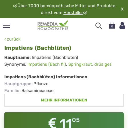
🌿
Über 7000 homöopathische Mittel und Produkte
X
direkt vom
Hersteller
🌿
0
pand
zurück
rache
Impatiens (Bachblüten)
pand
Impatiens
Hauptname:
Impatiens (Bachblüten)
op
Synonyme:
Impatiens (Bach fl.)
,
Springkraut, drüsiges
(Bachblüten)
pand
möopathie
Impatiens (Bachblüten) Informationen
Hauptgruppe
:
Pflanze
Familie
:
Balsamineaceae
pand
MEHR INFORMATIONEN
rvice
pand
er
11
05
media