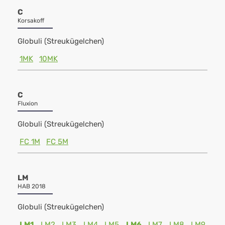
C
Korsakoff
Globuli (Streukügelchen)
1MK
10MK
C
Fluxion
Globuli (Streukügelchen)
FC 1M
FC 5M
LM
HAB 2018
Globuli (Streukügelchen)
LM1
LM2
LM3
LM4
LM5
LM6
LM7
LM8
LM9