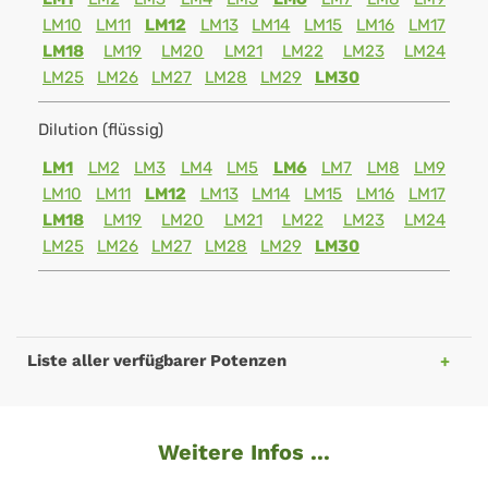
LM10
LM11
LM12
LM13
LM14
LM15
LM16
LM17
LM18
LM19
LM20
LM21
LM22
LM23
LM24
LM25
LM26
LM27
LM28
LM29
LM30
Dilution (flüssig)
LM1
LM2
LM3
LM4
LM5
LM6
LM7
LM8
LM9
LM10
LM11
LM12
LM13
LM14
LM15
LM16
LM17
LM18
LM19
LM20
LM21
LM22
LM23
LM24
LM25
LM26
LM27
LM28
LM29
LM30
Liste aller verfügbarer Potenzen
Weitere Infos ...