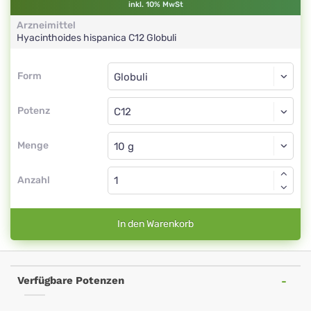
inkl. 10% MwSt
Arzneimittel
Hyacinthoides hispanica
C12
Globuli
Form
Form
Globuli
Potenz
C12
Globuli
Menge
Anzahl
In den Warenkorb
Verfügbare Potenzen