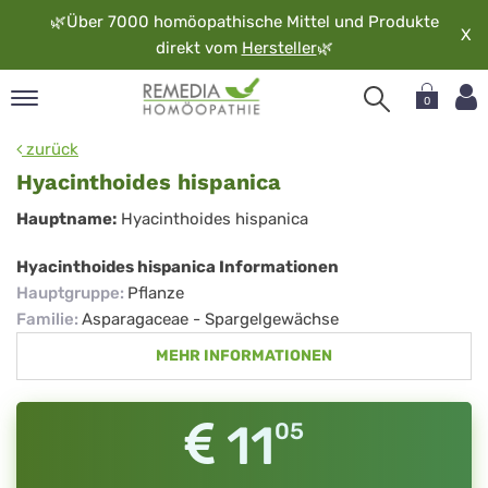
🌿
Über 7000 homöopathische Mittel und Produkte
X
direkt vom
Hersteller
🌿
0
pand
zurück
rache
Hyacinthoides hispanica
pand
Hyacinthoides
Hauptname:
Hyacinthoides hispanica
op
hispanica
pand
Hyacinthoides hispanica Informationen
möopathie
Hauptgruppe
:
Pflanze
Familie
:
Asparagaceae - Spargelgewächse
MEHR INFORMATIONEN
pand
rvice
pand
11
05
er
media