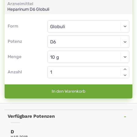
Arzneimittel
Heparinum
D6
Globuli
Form
Form
Globuli
Potenz
D6
Globuli
Menge
Anzahl
In den Warenkorb
Verfügbare Potenzen
D