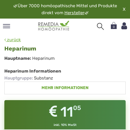
🌿
Über 7000 homöopathische Mittel und Produkte
X
direkt vom
Hersteller
🌿
0
pand
zurück
rache
Heparinum
pand
Heparinum
Hauptname:
Heparinum
op
pand
Heparinum Informationen
möopathie
Hauptgruppe
:
Substanz
MEHR INFORMATIONEN
pand
rvice
11
05
pand
er
media
inkl. 10% MwSt