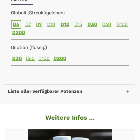
HAB 2018
Globuli (Streukügelchen)
D6
D7
D9
D10
D12
D15
D30
D60
D100
D200
Dilution (flüssig)
D30
D60
D100
D200
Liste aller verfügbarer Potenzen
Weitere Infos ...