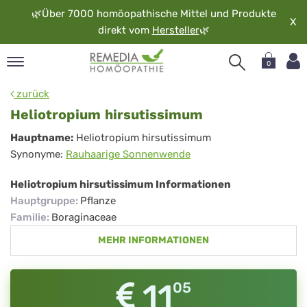
🌿
Über 7000 homöopathische Mittel und Produkte
X
direkt vom
Hersteller
🌿
0
pand
zurück
rache
Heliotropium hirsutissimum
pand
Heliotropium
Hauptname:
Heliotropium hirsutissimum
op
Synonyme:
Rauhaarige Sonnenwende
hirsutissimum
pand
möopathie
Heliotropium hirsutissimum Informationen
Hauptgruppe
:
Pflanze
Familie
:
Boraginaceae
pand
MEHR INFORMATIONEN
rvice
pand
er
11
05
media